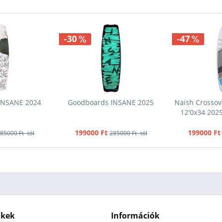
-30
-47
INSANE 2024
Goodboards INSANE 2025
Naish Crossov
12'0x34 2025
199000 Ft
199000 Ft
85000 Ft -tól
285000 Ft -tól
nkek
Információk