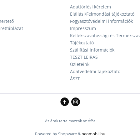
Adattörlési kérelem
Elállási/Felmondási tájékoztató
ertető
Fogyasztóvédelmi információk
ettáblázat
Impresszum
Kellékszavatossági és Terméksza
Tájékoztató
Szállítási információk
TESZT LEÍRÁS
Üzleteink
Adatvédelmi tájékoztató
ÁSZF
Az árak tartalmazzák az Áfát
Powered by Shopware &
neomobil.hu