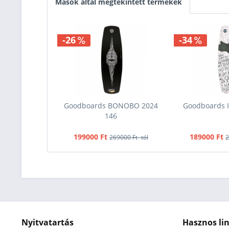
Mások által megtekintett termékek
-26
-34
Goodboards BONOBO 2024
Goodboards 
146
199000 Ft
189000 Ft
269000 Ft -tól
2
Nyitvatartás
Hasznos li