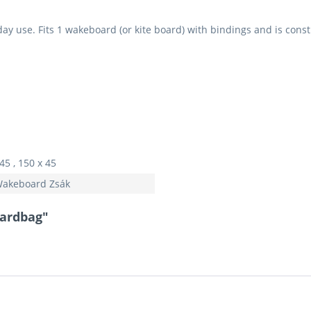
day use. Fits 1 wakeboard (or kite board) with bindings and is con
45 , 150 x 45
Wakeboard Zsák
ardbag"