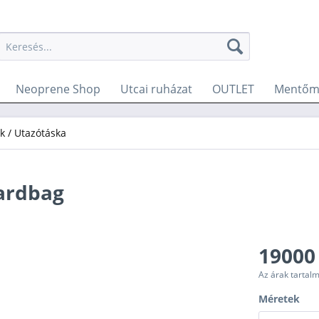
Neoprene Shop
Utcai ruházat
OUTLET
Mentőme
k / Utazótáska
ardbag
19000 
Az árak tartal
Méretek