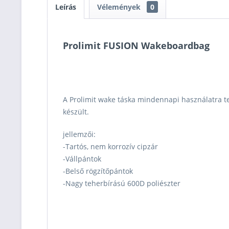
Leírás
Vélemények
0
Prolimit FUSION Wakeboardbag
A Prolimit wake táska mindennapi használatra t
készült.
jellemzői:
-Tartós, nem korrozív cipzár
-Vállpántok
-Belső rögzítőpántok
-Nagy teherbírású 600D poliészter