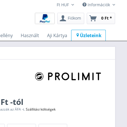
Információk
Fiókom
0 Ft *
llény
Használt
Aji Kártya
Üzleteink
Ft -tól
mazzák az ÁFA -t.
Szállítási költségek