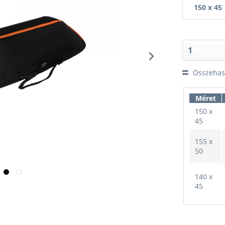
150 x 45
Összehaso
Méret
150 x
45
155 x
50
140 x
45