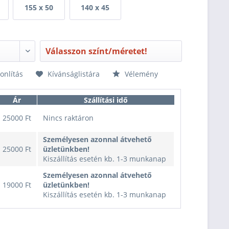
155 x 50
140 x 45
Válasszon színt/méretet!
nlítás
Kívánságlistára
Vélemény
Ár
Szállítási idő
25000 Ft
Nincs raktáron
Személyesen azonnal átvehető
25000 Ft
üzletünkben!
Kiszállítás esetén kb. 1-3 munkanap
Személyesen azonnal átvehető
19000 Ft
üzletünkben!
Kiszállítás esetén kb. 1-3 munkanap