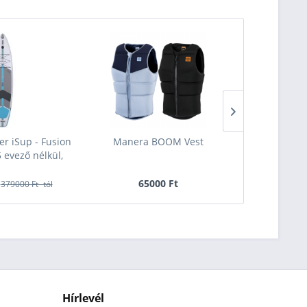
er iSup - Fusion
Manera BOOM Vest
O'Brien 
 evező nélkül,
Wakeboa
65000 Ft
15
379000 Ft -tól
Hírlevél