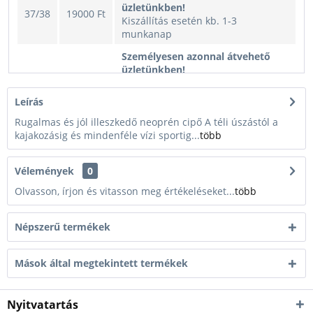
üzletünkben!
37/38
19000 Ft
Kiszállítás esetén kb. 1-3
munkanap
Személyesen azonnal átvehető
üzletünkben!
39/40
19000 Ft
Kiszállítás esetén kb. 1-3
munkanap
Leírás
41/42
19000 Ft
Nincs raktáron
Rugalmas és jól illeszkedő neoprén cipő A téli úszástól a
kajakozásig és mindenféle vízi sportig...
több
43/44
19000 Ft
Nincs raktáron
45/46
19000 Ft
Nincs raktáron
Vélemények
0
47/48
19000 Ft
Nincs raktáron
Olvasson, írjon és vitasson meg értékeléseket...
több
Népszerű termékek
Mások által megtekintett termékek
Nyitvatartás