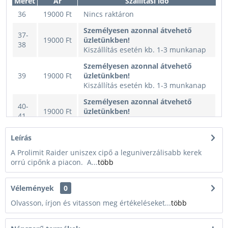
Méret
Ár
Szállítási idő
36
19000 Ft
Nincs raktáron
Személyesen azonnal átvehető
37-
19000 Ft
üzletünkben!
38
Kiszállítás esetén kb. 1-3 munkanap
Személyesen azonnal átvehető
39
19000 Ft
üzletünkben!
Kiszállítás esetén kb. 1-3 munkanap
Személyesen azonnal átvehető
40-
19000 Ft
üzletünkben!
41
Kiszállítás esetén kb. 1-3 munkanap
Személyesen azonnal átvehető
Leírás
42
19000 Ft
üzletünkben!
A Prolimit Raider uniszex cipő a leguniverzálisabb kerek
Kiszállítás esetén kb. 1-3 munkanap
orrú cipőnk a piacon. A...
több
Személyesen azonnal átvehető
43-
19000 Ft
üzletünkben!
44
Vélemények
0
Kiszállítás esetén kb. 1-3 munkanap
Olvasson, írjon és vitasson meg értékeléseket...
több
Személyesen azonnal átvehető
45
19000 Ft
üzletünkben!
Kiszállítás esetén kb. 1-3 munkanap