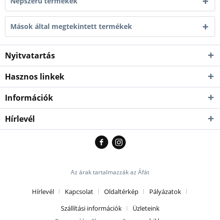
Népszerű termékek
Személyesen azonnal átvehető
46-
19000 Ft
üzletünkben!
Mások által megtekintett termékek
47
Kiszállítás esetén kb. 1-3 munkanap
Személyesen azonnal átvehető
Nyitvatartás
48
19000 Ft
üzletünkben!
Kiszállítás esetén kb. 1-3 munkanap
Hasznos linkek
Információk
Hírlevél
Az árak tartalmazzák az Áfát
Hírlevél
Kapcsolat
Oldaltérkép
Pályázatok
Szállítási információk
Üzleteink