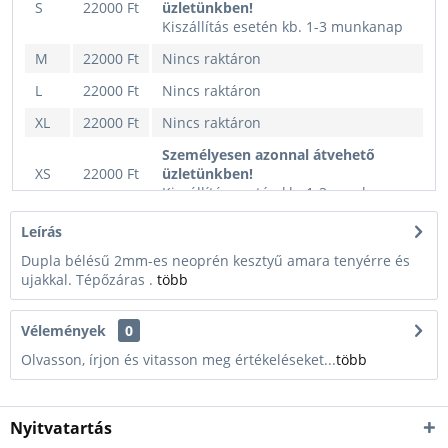
S
22000 Ft
üzletünkben!
Kiszállítás esetén kb. 1-3 munkanap
M
22000 Ft
Nincs raktáron
L
22000 Ft
Nincs raktáron
XL
22000 Ft
Nincs raktáron
Személyesen azonnal átvehető
XS
22000 Ft
üzletünkben!
Kiszállítás esetén kb. 1-3 munkanap
Leírás
Dupla bélésű 2mm-es neoprén kesztyű amara tenyérre és
ujakkal. Tépőzáras .
több
Vélemények
0
Olvasson, írjon és vitasson meg értékeléseket...
több
Nyitvatartás