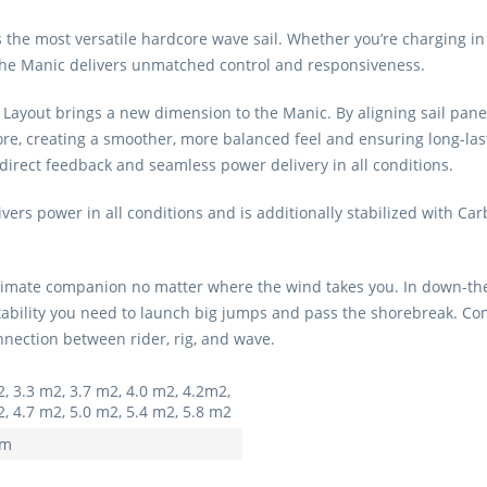
4,7m2
 the most versatile hardcore wave sail. Whether you’re charging i
the Manic delivers unmatched control and responsiveness.
5,4m2
Layout brings a new dimension to the Manic. By aligning sail panel
5,8m2
ore, creating a smoother, more balanced feel and ensuring long-last
irect feedback and seamless power delivery in all conditions.
5,0 m2
livers power in all conditions and is additionally stabilized with C
4,0 m2
imate companion no matter where the wind takes you. In down-the-li
4,5 m2
 stability you need to launch big jumps and pass the shorebreak. C
nnection between rider, rig, and wave.
3,0 m2
, 3.3 m2, 3.7 m2, 4.0 m2, 4.2m2,
3,3m2
, 4.7 m2, 5.0 m2, 5.4 m2, 5.8 m2
am
3,7m2