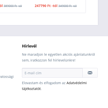
ól
247790 Ft -tól
199000 F
389000 Ft -tól
349000 Ft -tól
Hírlevél
Ne maradjon le egyetlen akciós ajánlatunkról
sem, iratkozzon fel hírlevelünkre!
vatossági
Elovastam és elfogadom az
Adatvédelmi
tájékoztatót
.