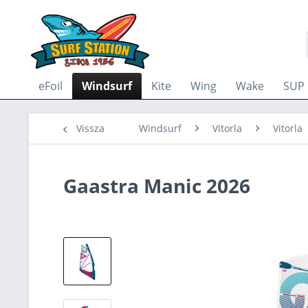
eFoil
Windsurf
Kite
Wing
Wake
SUP
Vissza
Windsurf
Vitorla
Vitorla
Gaastra Manic 2026