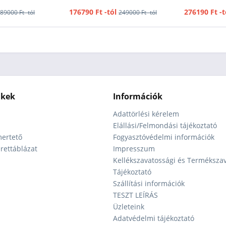
176790 Ft -tól
276190 Ft -t
89000 Ft -tól
249000 Ft -tól
nkek
Információk
Adattörlési kérelem
Elállási/Felmondási tájékoztató
ertető
Fogyasztóvédelmi információk
ettáblázat
Impresszum
Kellékszavatossági és Terméksza
Tájékoztató
Szállítási információk
TESZT LEÍRÁS
Üzleteink
Adatvédelmi tájékoztató