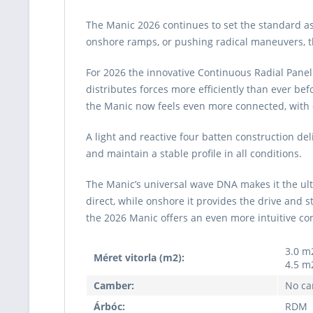
The Manic 2026 continues to set the standard as
onshore ramps, or pushing radical maneuvers, 
For 2026 the innovative Continuous Radial Panel 
distributes forces more efficiently than ever bef
the Manic now feels even more connected, with d
A light and reactive four batten construction de
and maintain a stable profile in all conditions.
The Manic’s universal wave DNA makes it the ult
direct, while onshore it provides the drive and
the 2026 Manic offers an even more intuitive co
3.0 m2
Méret vitorla (m2):
4.5 m2
Camber:
No c
Árbóc:
RDM