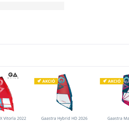
4,2 m2
4,7m2
5,4m2
5,8m2
**
A kateg
árkalkuláci
eltérésekér
AKCIÓ
AKCIÓ
előforduló 
vállalni. 20
 Vitorla 2022
Gaastra Hybrid HD 2026
Gaastra Ma