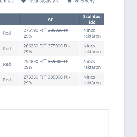
nlítás
Kívánságlistára
Vélemény
Szállítási
Ár
idő
**
276190 Ft
389000 Ft
-
Nincs
Red
29%
raktáron
**
266250 Ft
375000 Ft
-
Nincs
Red
29%
raktáron
**
254890 Ft
359000 Ft
-
Nincs
Red
29%
raktáron
**
273350 Ft
385000 Ft
-
Nincs
Red
29%
raktáron
**
259150 Ft
365000 Ft
-
Nincs
Red
29%
raktáron
**
261990 Ft
369000 Ft
-
Nincs
Red
29%
raktáron
**
269090 Ft
379000 Ft
-
Nincs
Red
29%
raktáron