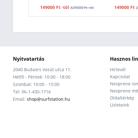
149000 Ft -tól
149000 Ft
329000 Ft -tól
2
Nyitvatartás
Hasznos li
2040 Budaörs Vasút utca 11.
Hírlevél
Kapcsolat
Hétfő - Péntek: 10:00 - 18:00
Neoprene ism
Szombat: 10:00 - 15:00
Neoprene mér
Tel: 06-1-430-1716
Oldaltérkép
Email:
shop@surfstation.hu
Üzleteink