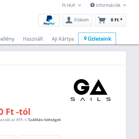
Információk
Fiókom
0 Ft *
ellény
Használt
Aji Kártya
Üzleteink
 Ft -tól
mazzák az ÁFA -t.
Szállítási költségek