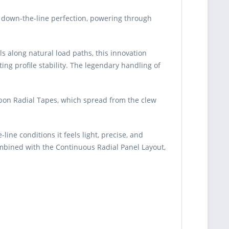
**
276190 Ft
389000 Ft
-
Nincs
Red
29%
raktáron
n down-the-line perfection, powering through
**
280450 Ft
395000 Ft
-
Nincs
Red
29%
raktáron
s along natural load paths, this innovation
**
283290 Ft
399000 Ft
-
Nincs
Red
ing profile stability. The legendary handling of
29%
raktáron
**
276190 Ft
389000 Ft
-
Nincs
White
29%
raktáron
arbon Radial Tapes, which spread from the clew
**
266250 Ft
375000 Ft
-
Nincs
White
29%
raktáron
**
273350 Ft
385000 Ft
-
Nincs
ne conditions it feels light, precise, and
White
29%
raktáron
ombined with the Continuous Radial Panel Layout,
**
254890 Ft
359000 Ft
-
Nincs
White
29%
raktáron
**
259150 Ft
365000 Ft
-
Nincs
White
29%
raktáron
**
261990 Ft
369000 Ft
-
Nincs
White
29%
raktáron