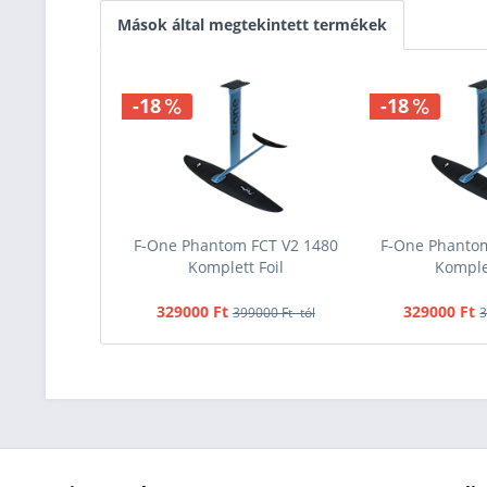
Mások által megtekintett termékek
-18
-18
F-One Phantom FCT V2 1480
F-One Phanto
Komplett Foil
Komplet
329000 Ft
329000 Ft
399000 Ft -tól
3