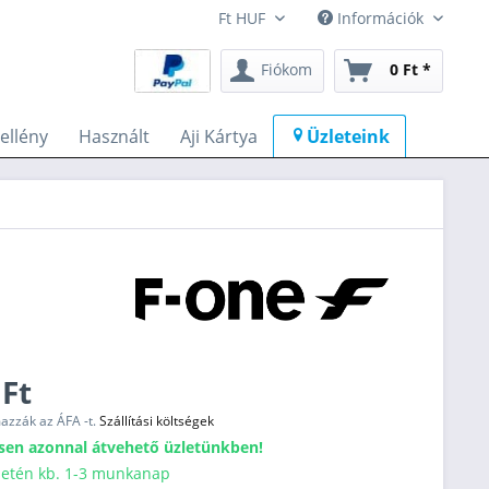
Információk
Fiókom
0 Ft *
llény
Használt
Aji Kártya
Üzleteink
 Ft
mazzák az ÁFA -t.
Szállítási költségek
sen azonnal átvehető üzletünkben!
esetén kb. 1-3 munkanap