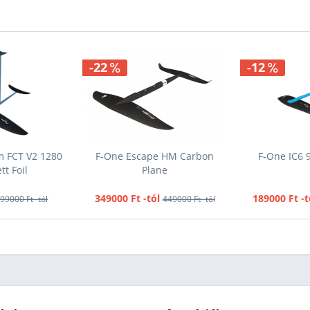
-22
-12
m FCT V2 1280
F-One Escape HM Carbon
F-One IC6 
t Foil
Plane
349000 Ft -tól
189000 Ft -t
99000 Ft -tól
449000 Ft -tól