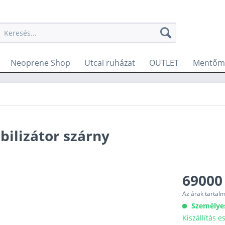
Neoprene Shop
Utcai ruházat
OUTLET
Mentőme
bilizátor szárny
69000
Az árak tartal
Személye
Kiszállítás 