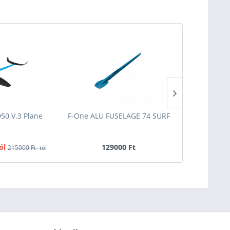
950 V.3 Plane
F-One ALU FUSELAGE 74 SURF
F-One FUS
ól
129000 Ft
129
215000 Ft -tól