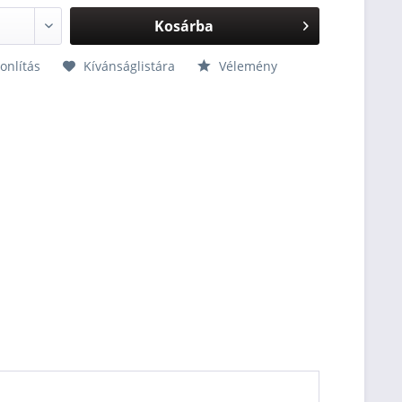
Kosárba
nlítás
Kívánságlistára
Vélemény