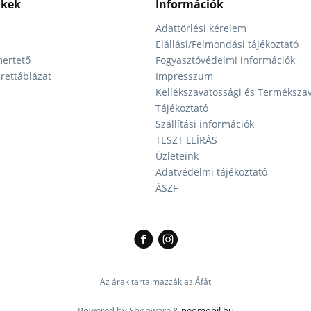
nkek
Információk
Adattörlési kérelem
Elállási/Felmondási tájékoztató
ertető
Fogyasztóvédelmi információk
ettáblázat
Impresszum
Kellékszavatossági és Terméksza
Tájékoztató
Szállítási információk
TESZT LEÍRÁS
Üzleteink
Adatvédelmi tájékoztató
ÁSZF
Az árak tartalmazzák az Áfát
Powered by Shopware &
neomobil.hu