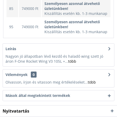
Személyesen azonnal átvehető
85
749000 Ft
üzletünkben!
Kiszállítás esetén kb. 1-3 munkanap
Személyesen azonnal átvehető
95
749000 Ft
üzletünkben!
Kiszállítás esetén kb. 1-3 munkanap
Leírás
Nagyon jó állapotban lévő kezdő és haladő wing szett jó
áron F-One Rocket Wing V3 105L +...
több
Vélemények
0
Olvasson, írjon és vitasson meg értékeléseket...
több
Mások által megtekintett termékek
Nyitvatartás