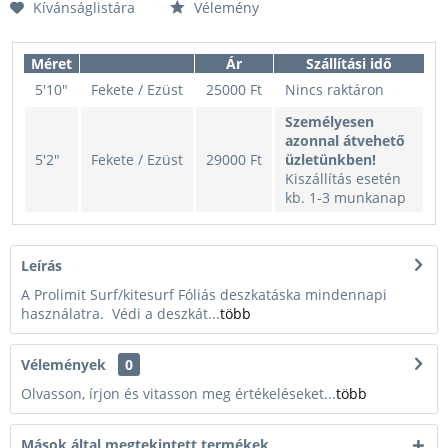
Kívánságlistára
Vélemény
Méret
Ár
Szállítási idő
5'10"
Fekete / Ezüst
25000 Ft
Nincs raktáron
Személyesen
azonnal átvehető
5'2"
Fekete / Ezüst
29000 Ft
üzletünkben!
Kiszállítás esetén
kb. 1-3 munkanap
Leírás
A Prolimit Surf/kitesurf Fóliás deszkatáska mindennapi
használatra. Védi a deszkát...
több
Vélemények
0
Olvasson, írjon és vitasson meg értékeléseket...
több
Mások által megtekintett termékek