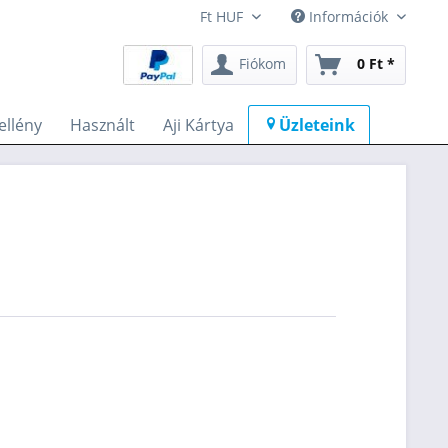
Információk
Fiókom
0 Ft *
llény
Használt
Aji Kártya
Üzleteink