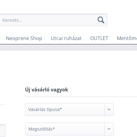
Neoprene Shop
Utcai ruházat
OUTLET
Mentőme
Új vásárló vagyok