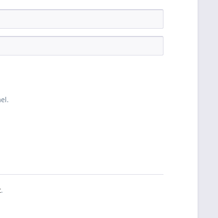
el.
t
.