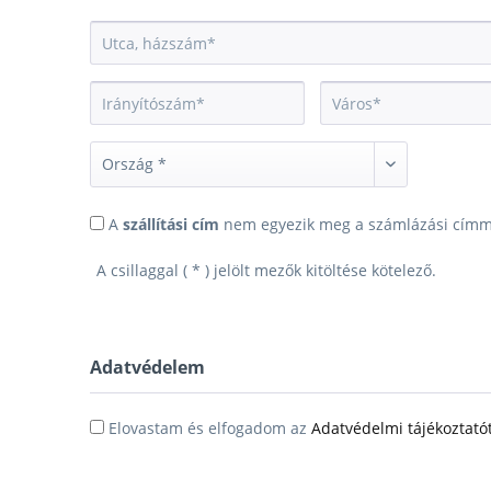
A
szállítási cím
nem egyezik meg a számlázási címm
A csillaggal ( * ) jelölt mezők kitöltése kötelező.
Adatvédelem
Elovastam és elfogadom az
Adatvédelmi tájékoztató