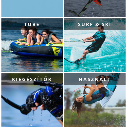
TUBE
SURF & SKI
KIEGÉSZÍTŐK
HASZNÁLT