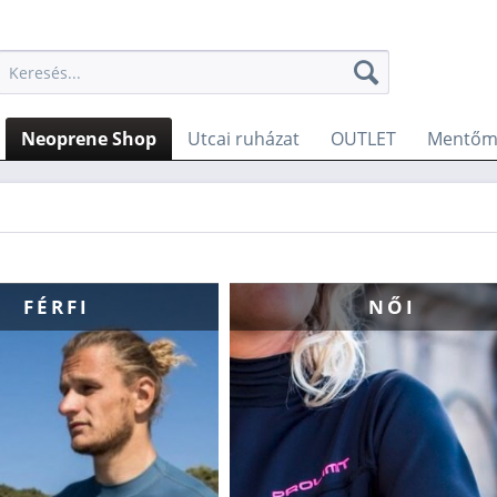
Neoprene Shop
Utcai ruházat
OUTLET
Mentőme
FÉRFI
NŐI