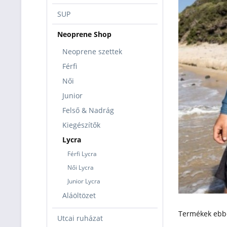
SUP
Neoprene Shop
Neoprene szettek
Férfi
Női
Junior
Felső & Nadrág
Kiegészítők
Lycra
Férfi Lycra
Női Lycra
Junior Lycra
Aláöltözet
Termékek ebbe
Utcai ruházat