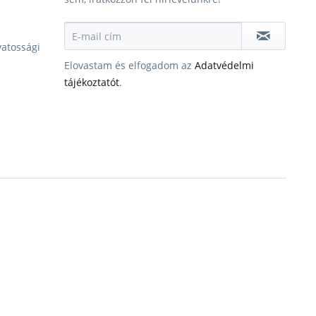
vatossági
Elovastam és elfogadom az
Adatvédelmi
tájékoztatót
.