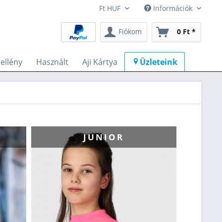
Információk
Fiókom
0 Ft *
llény
Használt
Aji Kártya
Üzleteink
JUNIOR