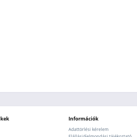
nkek
Információk
Adattörlési kérelem
Elállási/Felmondási tájékoztató