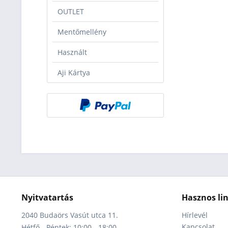
OUTLET
Mentőmellény
Használt
Aji Kártya
Nyitvatartás
Hasznos li
2040 Budaörs Vasút utca 11.
Hírlevél
Kapcsolat
Hétfő - Péntek: 10:00 - 18:00