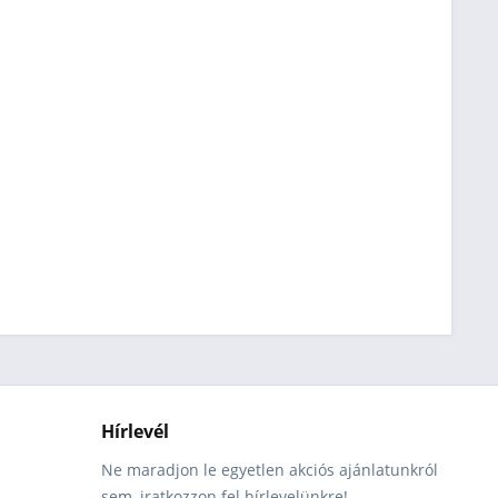
Hírlevél
Ne maradjon le egyetlen akciós ajánlatunkról
sem, iratkozzon fel hírlevelünkre!