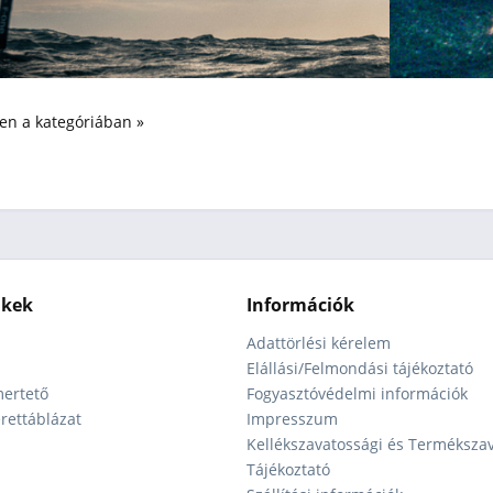
n a kategóriában »
nkek
Információk
Adattörlési kérelem
Elállási/Felmondási tájékoztató
ertető
Fogyasztóvédelmi információk
ettáblázat
Impresszum
Kellékszavatossági és Terméksza
Tájékoztató