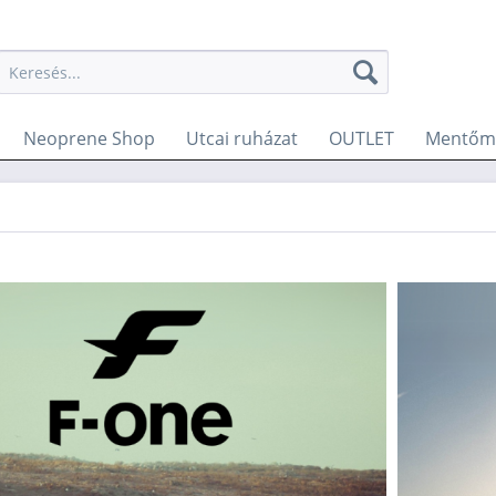
Neoprene Shop
Utcai ruházat
OUTLET
Mentőme