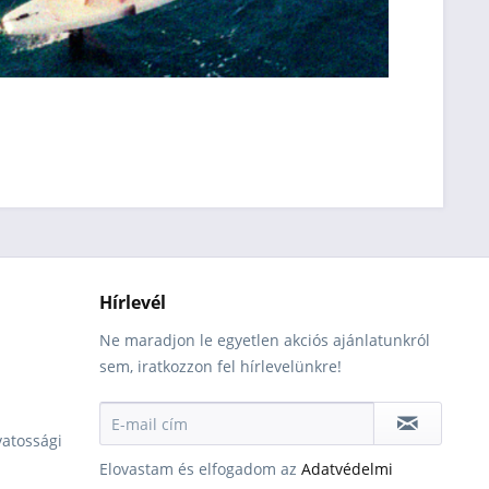
Hírlevél
Ne maradjon le egyetlen akciós ajánlatunkról
sem, iratkozzon fel hírlevelünkre!
vatossági
Elovastam és elfogadom az
Adatvédelmi