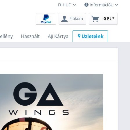
Információk
Fiókom
0 Ft *
llény
Használt
Aji Kártya
Üzleteink