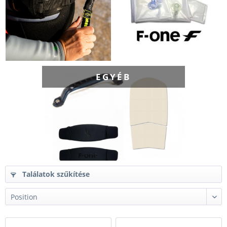
EGYÉB
Találatok szűkítése