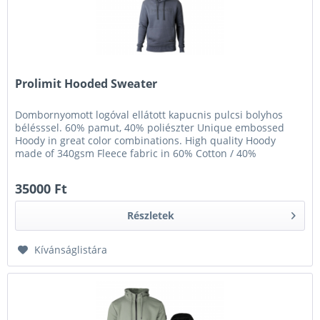
Prolimit Hooded Sweater
Dombornyomott logóval ellátott kapucnis pulcsi bolyhos
bélésssel. 60% pamut, 40% poliészter Unique embossed
Hoody in great color combinations. High quality Hoody
made of 340gsm Fleece fabric in 60% Cotton / 40%
Polyester. Comfortable...
35000 Ft
Részletek
Kívánságlistára