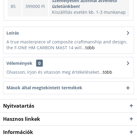
Személyesen azonnal átvehető
85
399000 Ft
üzletünkben!
Kiszállítás esetén kb. 1-3 munkanap
Leírás
A true masterpiece of composite craftmanship and design,
the F-ONE HM CARBON MAST 14 will...
több
Vélemények
0
Olvasson, írjon és vitasson meg értékeléseket...
több
Mások által megtekintett termékek
Nyitvatartás
Hasznos linkek
Információk