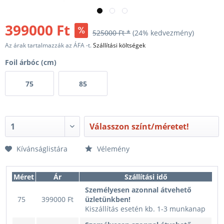
399000 Ft
525000 Ft *
(24% kedvezmény)
Az árak tartalmazzák az ÁFA -t.
Szállítási költségek
Foil árbóc (cm)
75
85
Válasszon színt/méretet!
Kívánságlistára
Vélemény
Méret
Ár
Szállítási idő
Személyesen azonnal átvehető
75
399000 Ft
üzletünkben!
Kiszállítás esetén kb. 1-3 munkanap