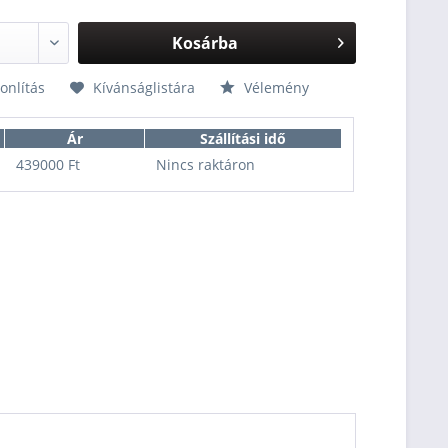
Kosárba
nlítás
Kívánságlistára
Vélemény
Ár
Szállítási idő
439000 Ft
Nincs raktáron