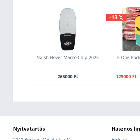
-13
Naish Hover Macro Chip 2025
F-One Poc
265000 Ft
129000 Ft
1
Nyitvatartás
Hasznos li
2040 Budaörs Vasút utca 11.
Hírlevél