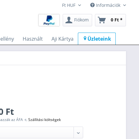
Információk
Fiókom
0 Ft *
llény
Használt
Aji Kártya
Üzleteink
0 Ft
mazzák az ÁFA -t.
Szállítási költségek