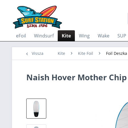
eFoil
Windsurf
Kite
Wing
Wake
SUP
Vissza
Kite
Kite Foil
Foil Deszka
Naish Hover Mother Chip