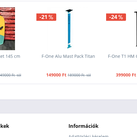
-21
-24
ket 145 cm
F-One Alu Mast Pack Titan
F-One T1 HM 
149000 Ft
399000 Ft
49000 Ft -tól
189000 Ft -tól
nkek
Információk
Adattörlési kérelem