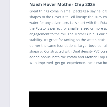
Naish Hover Mother Chip 2025
Great things come in small packages- say hello 
shapes to the Hover Kite Foil lineup; the 2025 
water for any adventure. Let’s start with the Potat
the Potato is perfect for smaller sized or more 
engagement to the foil. The Mother Chip is our b
stability. It’s great for taxiing on the water, cr
deliver the same foundations; larger beveled ra
shaping. Constructed with Dual density PVC core
added bonus, both the Potato and Mother Chip incl
With improved “get go” experience, these two boa