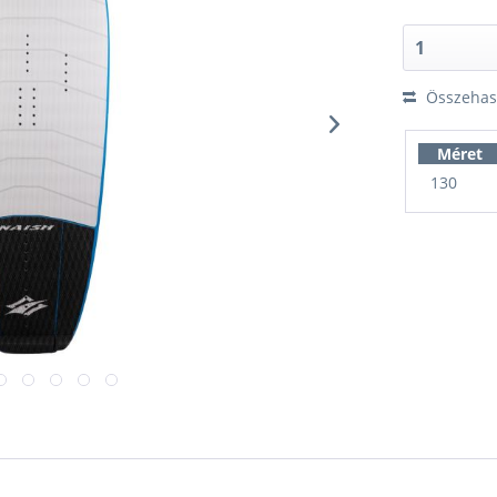
Összehaso
Méret
130