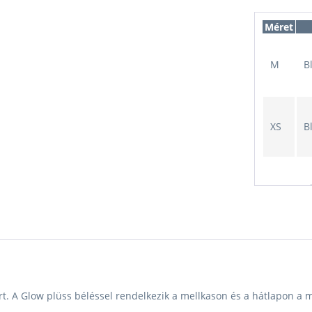
Méret
M
B
XS
B
S
B
M
B
rt.
A Glow plüss béléssel rendelkezik a mellkason és a hátlapon a