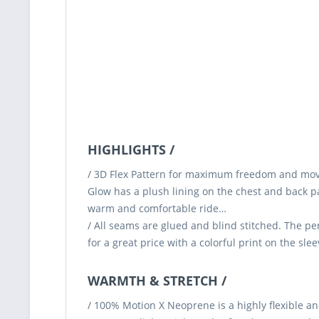
HIGHLIGHTS /
/ 3D Flex Pattern for maximum freedom and mova
Glow has a plush lining on the chest and back p
warm and comfortable ride…
/ All seams are glued and blind stitched. The pe
for a great price with a colorful print on the slee
WARMTH & STRETCH /
/ 100% Motion X Neoprene is a highly flexible 