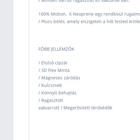
/ Minden varrás ragasztott és vaktöltve van.
100% Motion, X Neoprene egy rendkívül rugalm
/ Plüss bélés, amely elszigeteli a hőt tested kriti
FŐBB JELLEMZŐK
/ Elülső cipzár
/ 3D Flex Minta
/ Mágneses záródás
/ Kulcszseb
/ Könnyű behajtás
/ Ragasztott
vakvarrott / Megerősített térdvédők