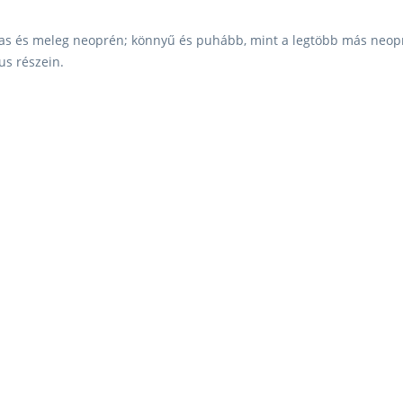
L
B
as és meleg neoprén;
könnyű és puhább, mint a legtöbb más neop
kus részein.
XL
B