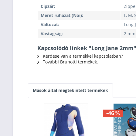
Cipzár:
Zippe
Méret ruházat (Női):
L, M, 
Változat:
Long 
Vastagság:
2 mm
Kapcsolódó linkek "Long Jane 2mm
Kérdése van a termékkel kapcsolatban?
További Brunotti termékek.
Mások által megtekintett termékek
-46