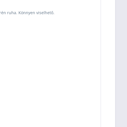
lue
49000 Ft
Kiszállítás esetén kb. 1-3
munkanap
rén ruha.
Könnyen viselhető.
Személyesen azonnal
átvehető üzletünkben!
lue
49000 Ft
Kiszállítás esetén kb. 1-3
munkanap