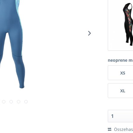
neoprene m
XS
XL
Összehaso