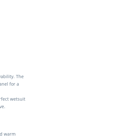
bility. The
anel for a
rfect wetsuit
ve.
and warm