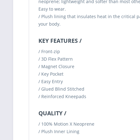
neoprene; lightweight and softer than most othe
Easy to wear.
/ Plush lining that insulates heat in the critical p
your body.
KEY FEATURES /
/ Front-zip
/ 3D Flex Pattern
/ Magnet Closure
/ Key Pocket
/ Easy Entry
/ Glued Blind Stitched
/ Reinforced Kneepads
QUALITY /
/ 100% Motion X Neoprene
/ Plush Inner Lining