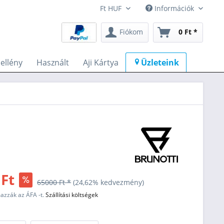
Információk
Fiókom
0 Ft *
llény
Használt
Aji Kártya
Üzleteink
 Ft
65000 Ft *
(24,62% kedvezmény)
mazzák az ÁFA -t.
Szállítási költségek