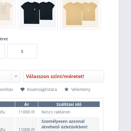
éret
S
Válasszon színt/méretet!
nlítás
Kívánságlistára
Vélemény
Ár
Szállítási idő
ofu
11000 Ft
Nincs raktáron
Személyesen azonnal
átvehető üzletünkben!
ofu
11000 Ft