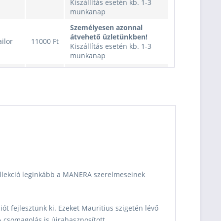
Kiszállítás esetén kb. 1-3
munkanap
Személyesen azonnal
átvehető üzletünkben!
ailor
11000 Ft
Kiszállítás esetén kb. 1-3
munkanap
Személyesen azonnal
átvehető üzletünkben!
ailor
11000 Ft
Kiszállítás esetén kb. 1-3
munkanap
lmond
11000 Ft
Nincs raktáron
Személyesen azonnal
átvehető üzletünkben!
lmond
11000 Ft
Kiszállítás esetén kb. 1-3
munkanap
kollekció leginkább a MANERA szerelmeseinek
t fejlesztünk ki. Ezeket Mauritius szigetén lévő
 csomagolás is újrahasznosított.