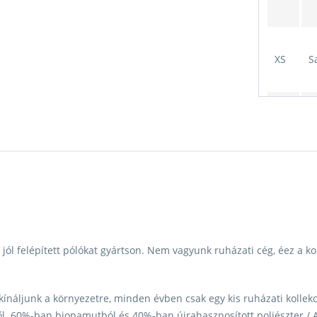
XS
S
S
S
XS
A
S
A
jól felépített pólókat gyártson. Nem vagyunk ruházati cég, éez a 
áljunk a környezetre, minden évben csak egy kis ruházati kollekció
ől. 60%-ban biopamutból és 40%-ban újrahasznosított poliészter / A