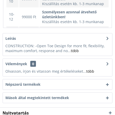
10
Kiszállítás esetén kb. 1-3 munkanap
Személyesen azonnal átvehető
10-
99000 Ft
üzletünkben!
12
Kiszállítás esetén kb. 1-3 munkanap
Személyesen azonnal átvehető
12-
99000 Ft
üzletünkben!
14
Leírás
Kiszállítás esetén kb. 1-3 munkanap
CONSTRUCTION: -Open Toe Design for more fit, flexibility,
maximum comfort, response and no...
több
Vélemények
0
Olvasson, írjon és vitasson meg értékeléseket...
több
Népszerű termékek
Mások által megtekintett termékek
Nyitvatartás