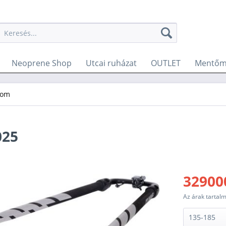
Neoprene Shop
Utcai ruházat
OUTLET
Mentőm
oom
025
32900
Az árak tartal