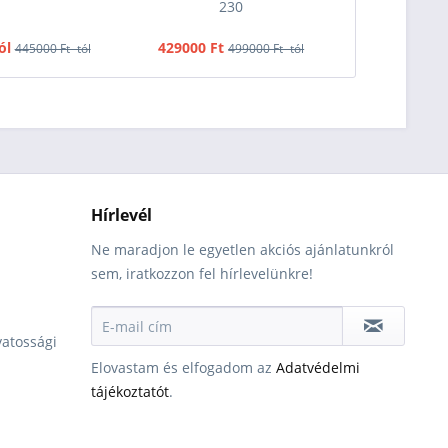
230
ól
429000 Ft
276190 Ft -
445000 Ft -tól
499000 Ft -tól
Hírlevél
Ne maradjon le egyetlen akciós ajánlatunkról
sem, iratkozzon fel hírlevelünkre!
vatossági
Elovastam és elfogadom az
Adatvédelmi
tájékoztatót
.