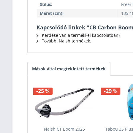
Stílus:
Freer
Méret (cm):
135-1
Kapcsolódó linkek "CB Carbon Boom
Kérdése van a termékkel kapcsolatban?
További Naish termékek.
Mások által megtekintett termékek
-25
-29
Naish CT Boom 2025
Tabou 3S Plu