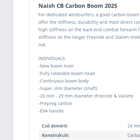
Naish CB Carbon Boom 2025
For dedicated windsurfers, a good carbon boom 
offer the stiffness, durability and most direct
high stiffness on the back end combat forearm fa
stiffness on the longer Freeride and Slalom mod
not.
INDIVIDUALS
-New boom lever
-Fully rotatable boom head
-Continuous boom body
-Super slim diameter (shaft)
-26 mm - 29 mm diameter (freeride & slalom)
-Prepreg carbon
-EVA handle
Cső átmérő:
24 mm
Konstrukció:
Carb