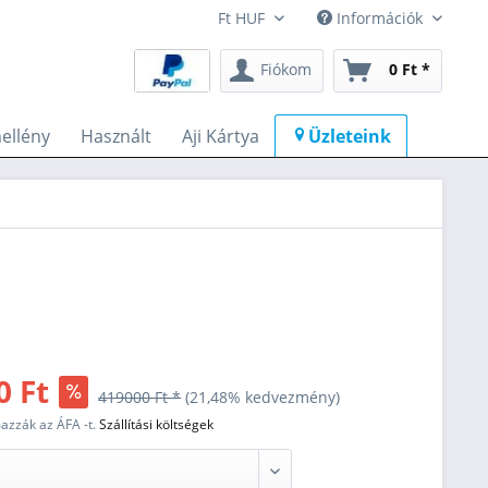
Információk
Fiókom
0 Ft *
ellény
Használt
Aji Kártya
Üzleteink
0 Ft
419000 Ft *
(21,48% kedvezmény)
mazzák az ÁFA -t.
Szállítási költségek