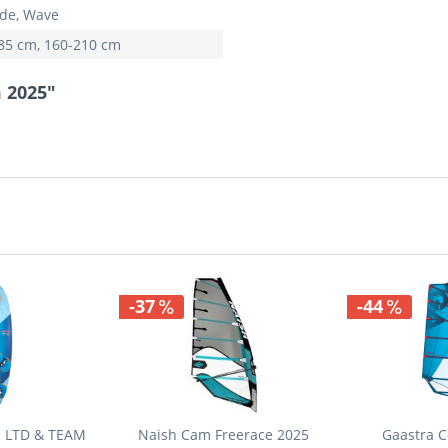
ide, Wave
85 cm, 160-210 cm
 2025"
-37
-44
s LTD & TEAM
Naish Cam Freerace 2025
Gaastra C