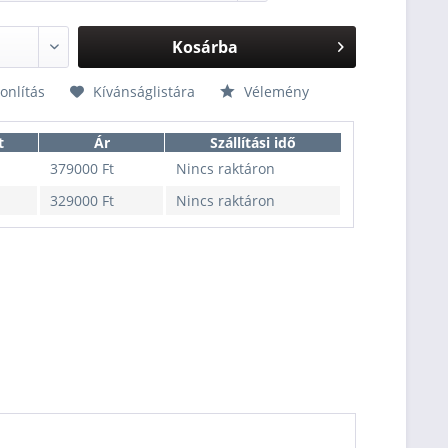
Kosárba
nlítás
Kívánságlistára
Vélemény
t
Ár
Szállítási idő
379000 Ft
Nincs raktáron
329000 Ft
Nincs raktáron