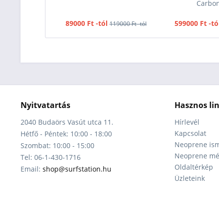
Carbo
89000 Ft -tól
599000 Ft -tó
119000 Ft -tól
Nyitvatartás
Hasznos li
2040 Budaörs Vasút utca 11.
Hírlevél
Kapcsolat
Hétfő - Péntek: 10:00 - 18:00
Neoprene ism
Szombat: 10:00 - 15:00
Neoprene mér
Tel: 06-1-430-1716
Oldaltérkép
Email:
shop@surfstation.hu
Üzleteink