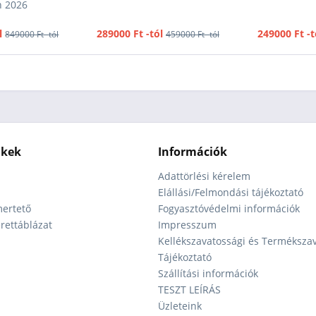
n 2026
l
289000 Ft -tól
249000 Ft -t
849000 Ft -tól
459000 Ft -tól
nkek
Információk
Adattörlési kérelem
Elállási/Felmondási tájékoztató
ertető
Fogyasztóvédelmi információk
ettáblázat
Impresszum
Kellékszavatossági és Terméksza
Tájékoztató
Szállítási információk
TESZT LEÍRÁS
Üzleteink