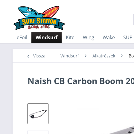
eFoil
Windsurf
Kite
Wing
Wake
SUP
Vissza
Windsurf
Alkatrészek
B
Naish CB Carbon Boom 2