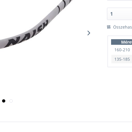
Összehaso
Mére
160-210
135-185