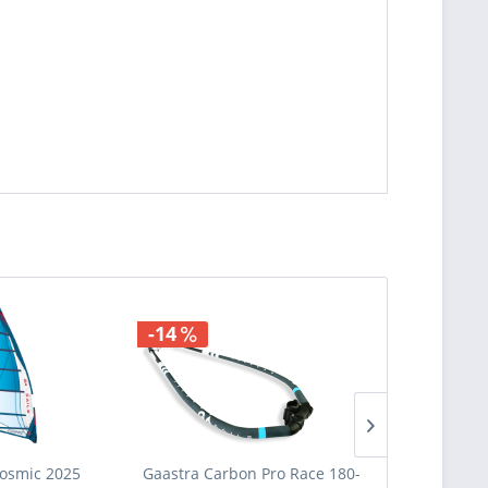
-14
AKCIÓ
osmic 2025
Gaastra Carbon Pro Race 180-
Gaastra 