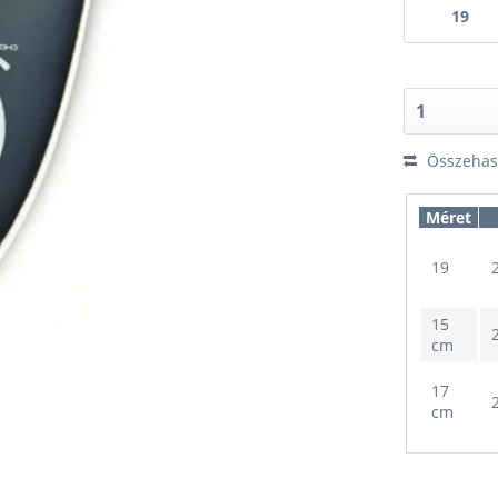
19
Összehaso
Méret
19
15
cm
17
cm