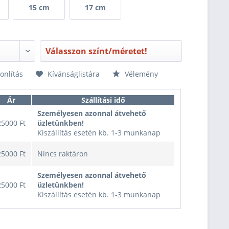
15 cm
17 cm
Válasszon színt/méretet!
nlítás
Kívánságlistára
Vélemény
Ár
Szállítási idő
Személyesen azonnal átvehető
25000 Ft
üzletünkben!
Kiszállítás esetén kb. 1-3 munkanap
25000 Ft
Nincs raktáron
Személyesen azonnal átvehető
25000 Ft
üzletünkben!
Kiszállítás esetén kb. 1-3 munkanap