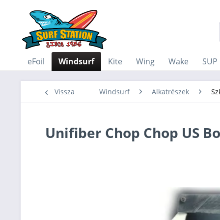
eFoil
Windsurf
Kite
Wing
Wake
SUP
Vissza
Windsurf
Alkatrészek
Sz
Unifiber Chop Chop US B