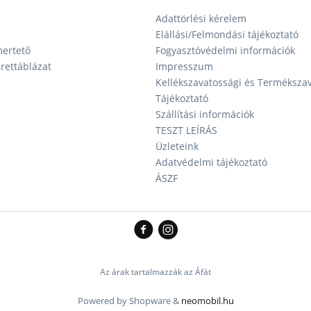
Adattörlési kérelem
Elállási/Felmondási tájékoztató
ertető
Fogyasztóvédelmi információk
ettáblázat
Impresszum
Kellékszavatossági és Terméksza
Tájékoztató
Szállítási információk
TESZT LEÍRÁS
Üzleteink
Adatvédelmi tájékoztató
ÁSZF
Az árak tartalmazzák az Áfát
Powered by Shopware &
neomobil.hu