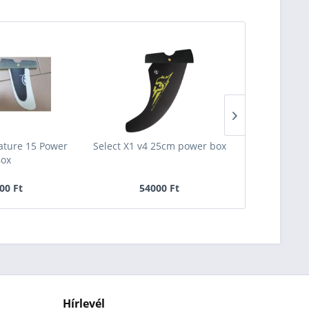
ÚJ
nature 15 Power
Select X1 v4 25cm power box
Tabou Rocke
ox
00 Ft
54000 Ft
299
Hírlevél