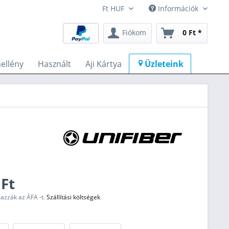
Információk
Fiókom
0 Ft *
ellény
Használt
Aji Kártya
Üzleteink
 Ft
mazzák az ÁFA -t.
Szállítási költségek