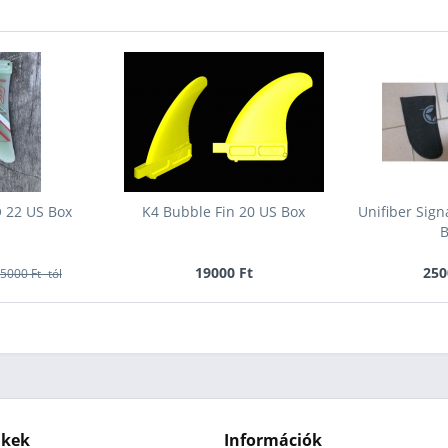
 22 US Box
K4 Bubble Fin 20 US Box
Unifiber Sig
B
19000 Ft
250
5000 Ft -tól
nkek
Információk