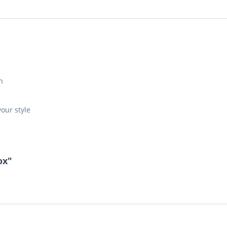
n
our style
ox"