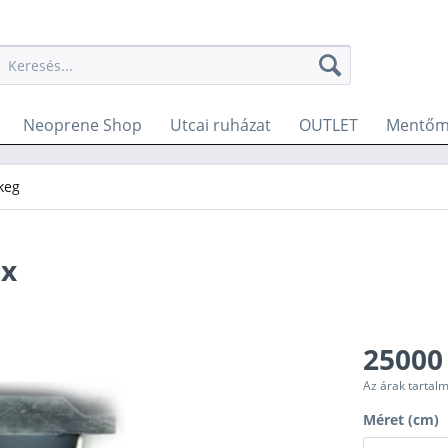
Neoprene Shop
Utcai ruházat
OUTLET
Mentőm
keg
ox
25000
Az árak tartal
Méret (cm)