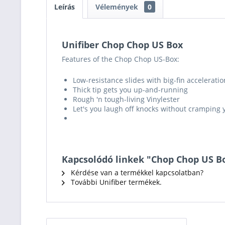
Leírás
Vélemények
0
Unifiber Chop Chop US Box
Features of the
Chop Chop US-Box:
Low-resistance slides with big-fin acceleratio
Thick tip gets you up-and-running
Rough 'n tough-living Vinylester
Let's you laugh off knocks without cramping y
Kapcsolódó linkek "Chop Chop US B
Kérdése van a termékkel kapcsolatban?
További Unifiber termékek.