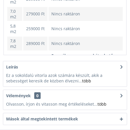
m2
7,0
279000 Ft
Nincs raktáron
m2
5,8
259000 Ft
Nincs raktáron
m2
7,8
289000 Ft
Nincs raktáron
m2
Személyesen azonnal átvehető
8,6
üzletünkben!
299000 Ft
m2
Kiszállítás esetén kb. 1-3
Leírás
munkanap
Ez a sokoldalú vitorla azok számára készült, akik a
sebességet keresik de közben élvezni...
több
Vélemények
0
Olvasson, írjon és vitasson meg értékeléseket...
több
Mások által megtekintett termékek