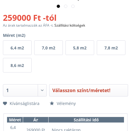
259000 Ft -tól
Az árak tartalmazzák az ÁFA -t.
Szállítási költségek
Méret (m2)
6,4 m2
7,0 m2
5,8 m2
7,8 m2
8,6 m2
Válasszon színt/méretet!
Kívánságlistára
Vélemény
Méret
Ár
Szállítási idő
6,4
269000 Ft
Nincs raktáron