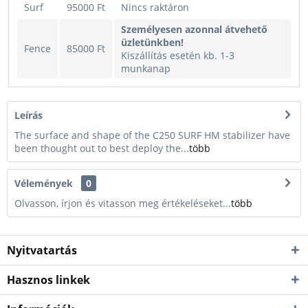
Surf
95000 Ft
Nincs raktáron
Személyesen azonnal átvehető
üzletünkben!
Fence
85000 Ft
Kiszállítás esetén kb. 1-3
munkanap
Leírás
The surface and shape of the C250 SURF HM stabilizer have
been thought out to best deploy the...
több
Vélemények
0
Olvasson, írjon és vitasson meg értékeléseket...
több
Nyitvatartás
Hasznos linkek