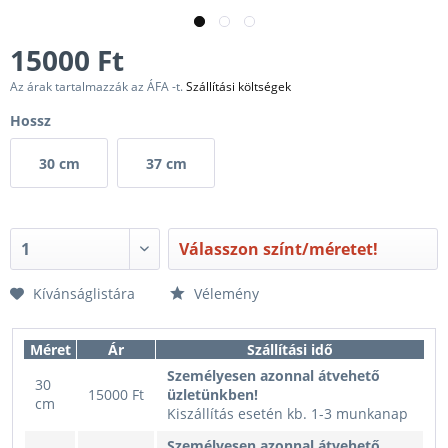
15000 Ft
Az árak tartalmazzák az ÁFA -t.
Szállítási költségek
Hossz
30 cm
37 cm
Válasszon színt/méretet!
Kívánságlistára
Vélemény
Méret
Ár
Szállítási idő
Személyesen azonnal átvehető
30
15000 Ft
üzletünkben!
cm
Kiszállítás esetén kb. 1-3 munkanap
Személyesen azonnal átvehető