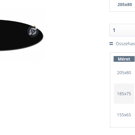
205x80
Összehaso
Méret
205x80
185x75
155x65