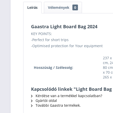
Leírás
Vélemények
0
Gaastra Light Board Bag 2024
KEY POINTS:
-Perfect for short trips
-Optimised protection for Your equipment
237 x
cm, 2
Hosszúság / Szélesség:
80 cm
x 70 c
265 x
Kapcsolódó linkek "Light Board Bag
Kérdése van a termékkel kapcsolatban?
Gyártói oldal
További Gaastra termékek.