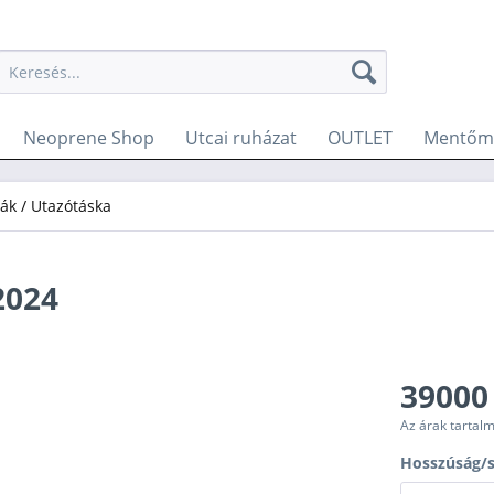
Neoprene Shop
Utcai ruházat
OUTLET
Mentőme
ák / Utazótáska
2024
39000
Az árak tartal
Hosszúság/s