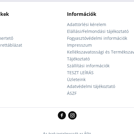
nkek
Információk
Adattörlési kérelem
Elállási/Felmondási tájékoztató
ertető
Fogyasztóvédelmi információk
ettáblázat
Impresszum
Kellékszavatossági és Terméksza
Tájékoztató
Szállítási információk
TESZT LEÍRÁS
Üzleteink
Adatvédelmi tájékoztató
ÁSZF
Az árak tartalmazzák az Áfát