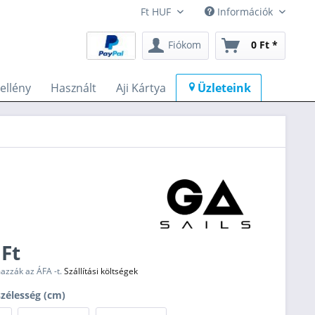
Információk
Fiókom
0 Ft *
llény
Használt
Aji Kártya
Üzleteink
 Ft
mazzák az ÁFA -t.
Szállítási költségek
zélesség (cm)