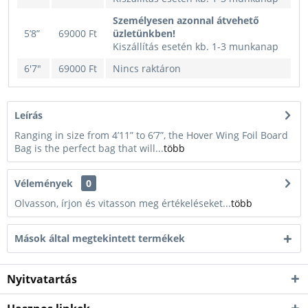
Személyesen azonnal átvehető
5’8”
69000 Ft
üzletünkben!
Kiszállítás esetén kb. 1-3 munkanap
6'7"
69000 Ft
Nincs raktáron
Leírás
Ranging in size from 4’11” to 6’7”, the Hover Wing Foil Board
Bag is the perfect bag that will...
több
Vélemények
0
Olvasson, írjon és vitasson meg értékeléseket...
több
Mások által megtekintett termékek
Nyitvatartás