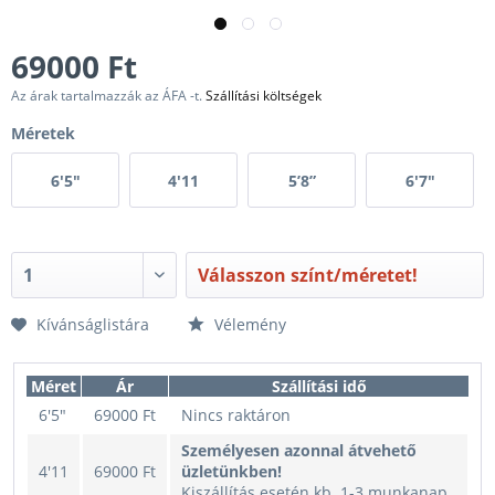
69000 Ft
Az árak tartalmazzák az ÁFA -t.
Szállítási költségek
Méretek
6'5"
4'11
5’8”
6'7"
Válasszon színt/méretet!
Kívánságlistára
Vélemény
Méret
Ár
Szállítási idő
6'5"
69000 Ft
Nincs raktáron
Személyesen azonnal átvehető
4'11
69000 Ft
üzletünkben!
Kiszállítás esetén kb. 1-3 munkanap