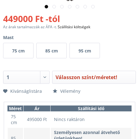
449000 Ft -tól
Az árak tartalmazzák az ÁFA -t.
Szállítási költségek
Mast
75 cm
85 cm
95 cm
Válasszon színt/méretet!
Kívánságlistára
Vélemény
Méret
Ár
Szállítási idő
75
495000 Ft
Nincs raktáron
cm
Személyesen azonnal átvehető
85
üzletünkben!