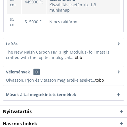
449000 Ft
cm
Kiszállítás esetén kb. 1-3
munkanap
95
515000 Ft
Nincs raktáron
cm
Leírás
The New Naish Carbon HM (High Modulus) foil mast is
crafted with the top technological...
több
Vélemények
0
Olvasson, írjon és vitasson meg értékeléseket...
több
Mások által megtekintett termékek
Nyitvatartás
Hasznos linkek