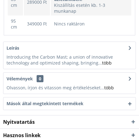
289000 Ft
cm
Kiszállítás esetén kb. 1-3
munkanap
95
349000 Ft
Nincs raktáron
cm
Leírás
Introducing the Carbon Mast; a union of innovative
technology and optimized shaping, bringing...
több
Vélemények
0
Olvasson, írjon és vitasson meg értékeléseket...
több
Mások által megtekintett termékek
Nyitvatartás
Hasznos linkek