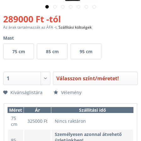
289000 Ft -tól
Az árak tartalmazzák az ÁFA -t.
Szállítási költségek
Mast
75 cm
85 cm
95 cm
Válasszon színt/méretet!
Kívánságlistára
Vélemény
Méret
Ár
Szállítási idő
75
325000 Ft
Nincs raktáron
cm
Személyesen azonnal átvehető
85
üzletünkben!