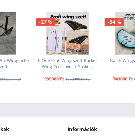
-27
-34
W + Wingsurfer
F-One Profi Wing szett Rocket
Naish Wings
szett
Wing Crossover + Strike...
999000 Ft
749000 Ft
99000 Ft -tól
1370000 Ft -tól
nkek
Információk