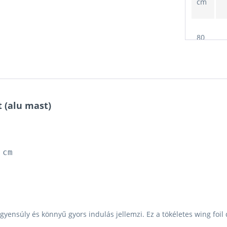
cm
80
1
cm
75
1
cm
t (alu mast)
85
1
cm
 cm
80
1
cm
gyensúly és könnyű gyors indulás jellemzi. Ez a tökéletes wing foil