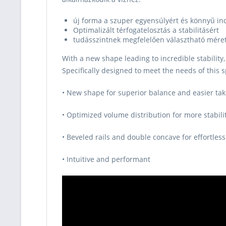
új forma a szuper egyensúlyért és könnyű in
Optimalizált térfogatelosztás a stabilitásért
tudásszintnek megfelelően választható méret
With a new shape leading to incredible stability,
Specifically designed to meet the needs of this sp
• New shape for superior balance and easier tak
• Optimized volume distribution for more stabili
• Beveled rails and double concave for effortles
• Intuitive and performant