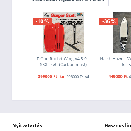
-10
-36
F-One Rocket Wing V4 5.0 +
Naish Hower D
SK8 szett (Carbon mast)
foil 
899000 Ft -tól
449000 Ft
998000 Ft -tól
6
Nyitvatartás
Hasznos li