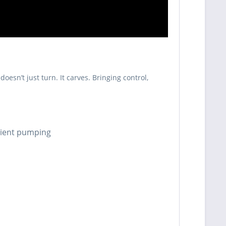
doesn’t just turn. It carves. Bringing control,
cient pumping