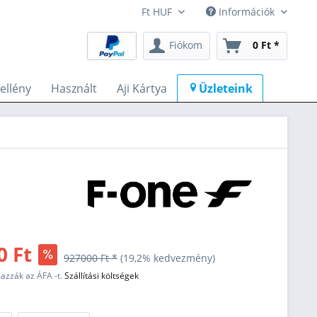
Információk
Fiókom
0 Ft *
llény
Használt
Aji Kártya
Üzleteink
0 Ft
927000 Ft *
(19,2% kedvezmény)
mazzák az ÁFA -t.
Szállítási költségek