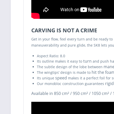
CARVING IS NOT A CRIME
Get in your flow, feel every turn and be ready to 
maneuverability and pure glide, the SK8 lets you
Aspect Ratio: 8.0
turn
Its outline makes it easy to
and push har
maneu
The subtle design of the lobe between
hit the foa
The wingtips’ design is made to
speed
Its unique
makes it a perfect foil for 
rigid
Our monobloc construction guarantees
Available in 850 cm² / 950 cm² / 1050 cm² /