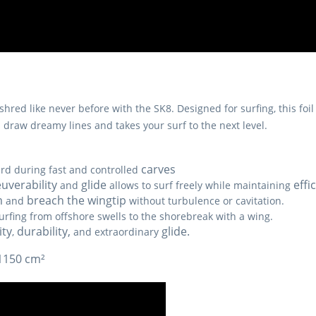
shred like never before with the SK8. Designed for surfing, this foil 
 draw dreamy lines and takes your surf to the next level.
carves
d during fast and controlled
verability
glide
effi
and
allows to surf freely while maintaining
m
breach the wingtip
and
without turbulence or cavitation.
surfing from offshore swells to the shorebreak with a wing.
ity
durability,
glide.
,
and extraordinary
 1150 cm²