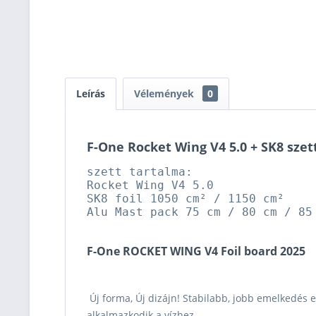
Leírás
Vélemények
0
F-One Rocket Wing V4 5.0 + SK8 szet
szett tartalma:
Rocket Wing V4 5.0
SK8 foil 1050 cm² / 1150 cm²
Alu Mast pack 75 cm / 80 cm / 85
F-One ROCKET WING V4 Foil board 2025
Új forma, Új dizájn! Stabilabb, jobb emelkedés e
alkalmazkodik a vízhez.