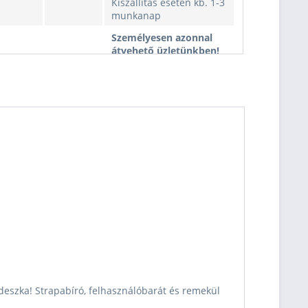
Kiszállítás esetén kb. 1-3
munkanap
Személyesen azonnal
átvehető üzletünkben!
050 cm2
749000 Ft
Kiszállítás esetén kb. 1-3
munkanap
Személyesen azonnal
átvehető üzletünkben!
150 cm2
749000 Ft
Kiszállítás esetén kb. 1-3
munkanap
Személyesen azonnal
átvehető üzletünkben!
150 cm2
749000 Ft
Kiszállítás esetén kb. 1-3
munkanap
Személyesen azonnal
átvehető üzletünkben!
150 cm2
749000 Ft
Kiszállítás esetén kb. 1-3
munkanap
 deszka! Strapabíró, felhasználóbarát és remekül