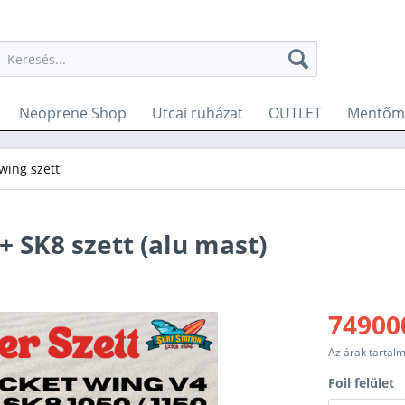
Neoprene Shop
Utcai ruházat
OUTLET
Mentőme
 wing szett
+ SK8 szett (alu mast)
74900
Az árak tartal
Foil felület