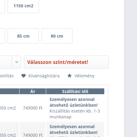
1150 cm2
85 cm
80 cm
Válasszon színt/méretet!
nlítás
Kívánságlistára
Vélemény
Ár
Szállítási idő
Személyesen azonnal
átvehető üzletünkben!
050 cm2
749000 Ft
Kiszállítás esetén kb. 1-3
munkanap
Személyesen azonnal
átvehető üzletünkben!
050 cm2
749000 Ft