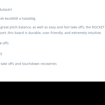
dulásért
ek kezdőtől a haladóig
 great pitch balance, as well as easy and fast take-offs, the ROCKET
ort, this board is durable, user-friendly, and extremely intuitive.
e-offs
ty
s take offs and touchdown recoveries