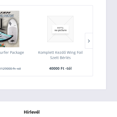
-55
urfer Package
Komplett Kezdő Wing Foil
F-One Rocke
Szett Bérlés
In
40000 Ft -tól
249000 Ft -
1129000 Ft -tól
Hírlevél