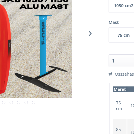
1050 cm2
Mast
75 cm
Összehaso
Méret
75
1
cm
85
1