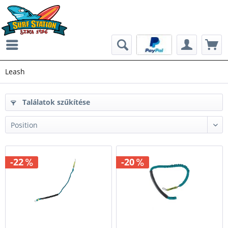
Leash
Találatok szűkítése
-22
-20