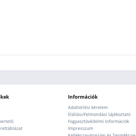
nkek
Információk
Adattörlési kérelem
Elállási/Felmondási tájékoztató
ertető
Fogyasztóvédelmi információk
ettáblázat
Impresszum
Kellékszavatossági és Terméksza