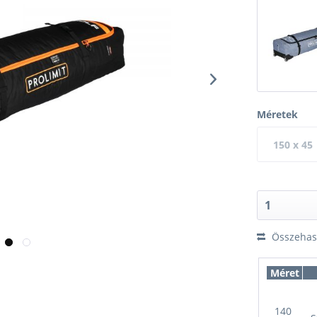
Méretek
150 x 45
Összehaso
Méret
140