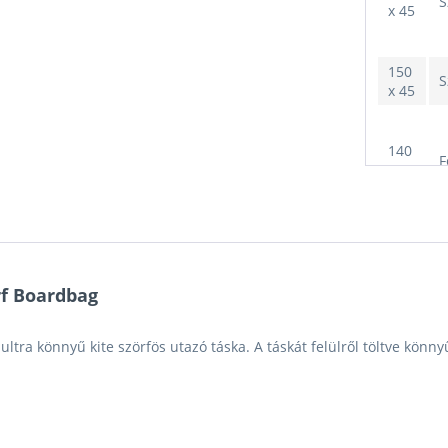
S
x 45
150
S
x 45
140
F
x 45
150
F
x 45
rf Boardbag
140
S
x 45
 ultra könnyű kite szörfös utazó táska.
A táskát felülről töltve könn
150
S
x 45