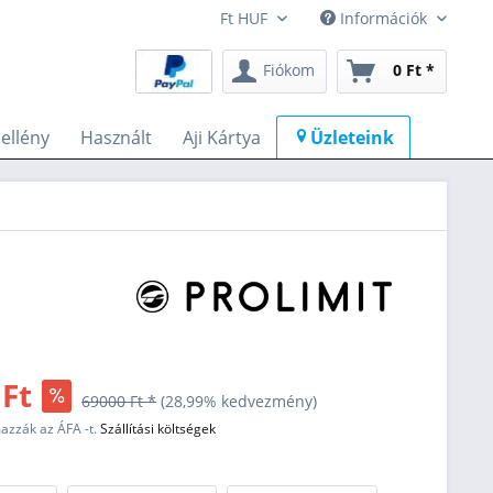
Információk
Fiókom
0 Ft *
llény
Használt
Aji Kártya
Üzleteink
 Ft
69000 Ft *
(28,99% kedvezmény)
mazzák az ÁFA -t.
Szállítási költségek