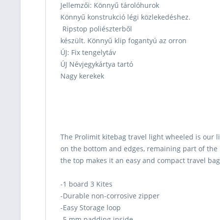
Jellemzői:
Könnyű
tárolóhurok
Könnyű konstrukció légi közlekedéshez.
Ripstop poliészterből
készült. Könnyű klip fogantyú az orron
ÚJ: Fix tengelytáv
ÚJ Névjegykártya tartó
Nagy kerekek
The Prolimit kitebag travel light wheeled is our 
on the bottom and edges, remaining part of the 
the top makes it an easy and compact travel bag.
-1 board 3 Kites
-Durable non-corrosive zipper
-Easy Storage loop
-5 mm padding inside