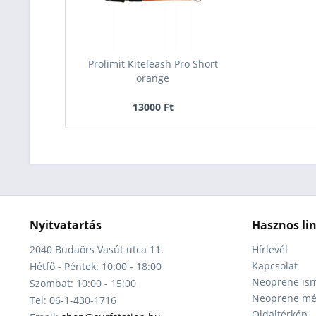
Prolimit Kiteleash Pro Short
orange
13000 Ft
Nyitvatartás
Hasznos li
2040 Budaörs Vasút utca 11.
Hírlevél
Kapcsolat
Hétfő - Péntek: 10:00 - 18:00
Neoprene ism
Szombat: 10:00 - 15:00
Neoprene mér
Tel: 06-1-430-1716
Oldaltérkép