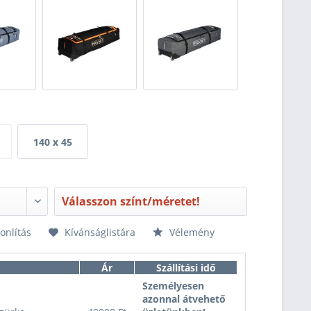
140 x 45
Válasszon színt/méretet!
nlítás
Kívánságlistára
Vélemény
Ár
Szállítási idő
Személyesen
azonnal átvehető