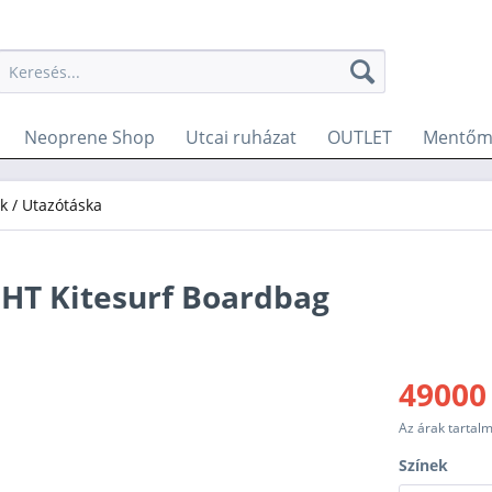
Neoprene Shop
Utcai ruházat
OUTLET
Mentőme
k / Utazótáska
GHT Kitesurf Boardbag
49000
Az árak tartal
Színek