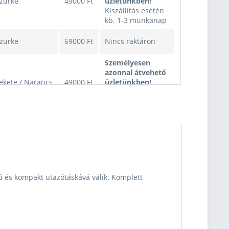
zürke
49000 Ft
üzletünkben!
Kiszállítás esetén
kb. 1-3 munkanap
zürke
69000 Ft
Nincs raktáron
Személyesen
azonnal átvehető
ekete / Narancs
49000 Ft
üzletünkben!
Kiszállítás esetén
kb. 1-3 munkanap
ekete / Narancs
69000 Ft
Nincs raktáron
Személyesen
azonnal átvehető
ötét szürke
49000 Ft
üzletünkben!
Kiszállítás esetén
yű és kompakt utazótáskává válik.
Komplett
kb. 1-3 munkanap
ötét szürke
49000 Ft
Nincs raktáron