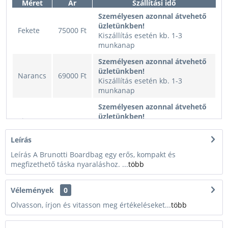
Méret
Ár
Szállítási idő
Személyesen azonnal átvehető
üzletünkben!
Fekete
75000 Ft
Kiszállítás esetén kb. 1-3
munkanap
Személyesen azonnal átvehető
üzletünkben!
Narancs
69000 Ft
Kiszállítás esetén kb. 1-3
munkanap
Személyesen azonnal átvehető
üzletünkben!
Piros
69000 Ft
Kiszállítás esetén kb. 1-3
munkanap
Leírás
Leírás A Brunotti Boardbag egy erős, kompakt és
megfizethető táska nyaraláshoz. ...
több
Vélemények
0
Olvasson, írjon és vitasson meg értékeléseket...
több