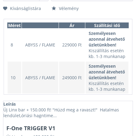
Kívánságlistára
Vélemény
Méret
Ár
Szállítási idő
Személyesen
azonnal átvehető
8
ABYSS / FLAME
229000 Ft
üzletünkben!
Kiszállítás esetén
kb. 1-3 munkanap
Személyesen
azonnal átvehető
10
ABYSS / FLAME
249000 Ft
üzletünkben!
Kiszállítás esetén
kb. 1-3 munkanap
Személyesen
Leírás
azonnal átvehető
Új Linx bar + 150.000 ft! "Húzd meg a ravaszt!" Hatalmas
11
ABYSS / FLAME
279000 Ft
üzletünkben!
lendület,óriási hagntime...
Kiszállítás esetén
kb. 1-3 munkanap
F-One TRIGGER V1
Személyesen