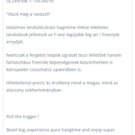
Új Linx bar + 150.000 ft!
azonnal átvehető
12
ABYSS / FLAME
299000 Ft
üzletünkben!
Kiszállítás esetén
"Húzd meg a ravaszt!"
kb. 1-3 munkanap
Hatalmas lendület,óriási hagntime illetve tökéletes
landolások jellemzik az F-one legújabb big air / freestyle
ernyőjét.
Nemcsak a fergetes loopok ugrását teszi lehetővé hanem
fantasztikus freeride képességeinek köszönhetően is
könnyedén csúszhatsz upwindben is.
Hihetetlenül precíz és érzékeny mind a magas, mind az
alacsony széltartományban .
Pull the trigger !
Boost big, experience pure hangtime and enjoy super