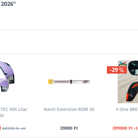
W
 2026"
m2
11
W
m2
12
W
-29
m2
14
W
m2
EC XVII Lilac
Naish Extension RDM 30
F-One BRE
26
l
39000 Ft
399000 Ft -t
649000 Ft -tól