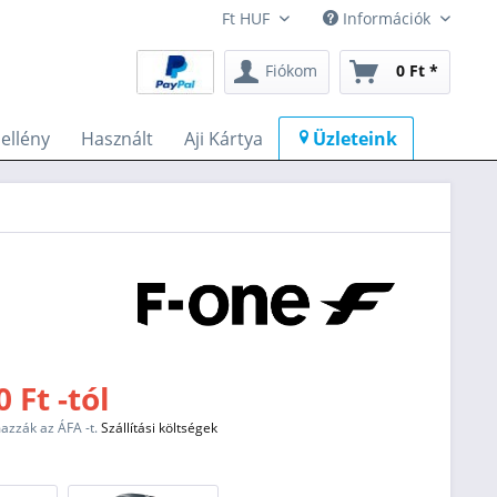
Információk
Fiókom
0 Ft *
llény
Használt
Aji Kártya
Üzleteink
 Ft -tól
mazzák az ÁFA -t.
Szállítási költségek