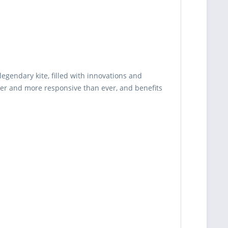
hite/Onyx
429000 Ft
Nincs raktáron
Személyesen azonnal
átvehető
hite/Onyx
449000 Ft
üzletünkben!
Kiszállítás esetén kb.
egendary kite, filled with innovations and
1-3 munkanap
er and more responsive than ever, and benefits
Személyesen azonnal
átvehető
hite/Onyx
479000 Ft
üzletünkben!
Kiszállítás esetén kb.
1-3 munkanap
Személyesen azonnal
átvehető
hite/Onyx
499000 Ft
üzletünkben!
Kiszállítás esetén kb.
1-3 munkanap
Személyesen azonnal
átvehető