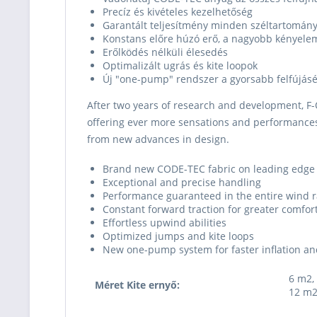
Precíz és kivételes kezelhetőség
Garantált teljesítmény minden széltartomán
Konstans előre húzó erő, a nagyobb kényele
Erőlködés nélküli élesedés
Optimalizált ugrás és kite loopok
Új "one-pump" rendszer a gyorsabb felfújás
After two years of research and development, F-
offering ever more sensations and performances
from new advances in design.
Brand new CODE-TEC fabric on leading edge an
Exceptional and precise handling
Performance guaranteed in the entire wind 
Constant forward traction for greater comfor
Effortless upwind abilities
Optimized jumps and kite loops
New one-pump system for faster inflation and
6 m2,
Méret Kite ernyő:
12 m2