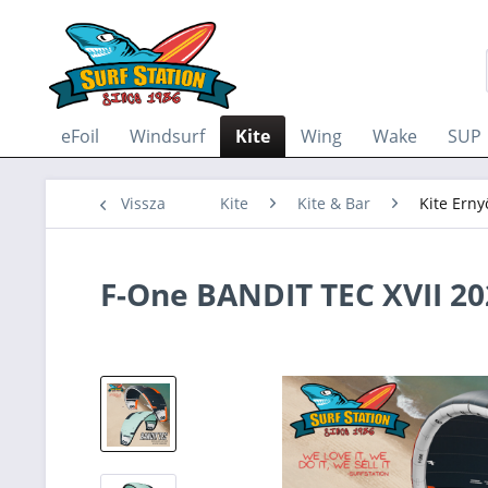
eFoil
Windsurf
Kite
Wing
Wake
SUP
Vissza
Kite
Kite & Bar
Kite Erny
F-One BANDIT TEC XVII 20