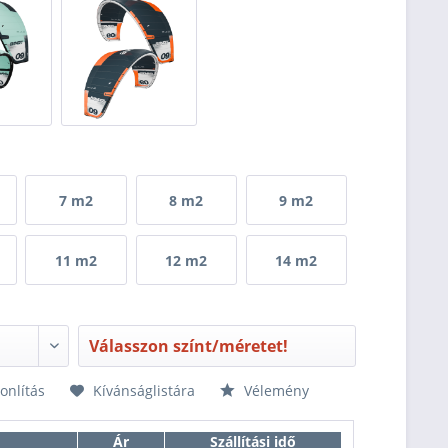
7 m2
8 m2
9 m2
11 m2
12 m2
14 m2
Válasszon színt/méretet!
nlítás
Kívánságlistára
Vélemény
Ár
Szállítási idő