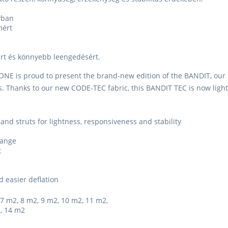
m2
yban
6
W
mért
m2
ért és könnyebb leengedésért.
7
W
m2
ONE is proud to present the brand-new edition of the BANDIT, our l
. Thanks to our new CODE-TEC fabric, this BANDIT TEC is now light
8
W
d struts for lightness, responsiveness and stability
m2
range
t
9
W
m2
 easier deflation
 7 m2, 8 m2, 9 m2, 10 m2, 11 m2,
, 14 m2
10