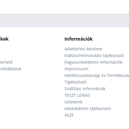
nkek
Információk
Adattörlési kérelem
Elállási/Felmondási tájékoztató
ertető
Fogyasztóvédelmi információk
ettáblázat
Impresszum
Kellékszavatossági és Terméksza
Tájékoztató
Szállítási információk
TESZT LEÍRÁS
Üzleteink
Adatvédelmi tájékoztató
ÁSZF