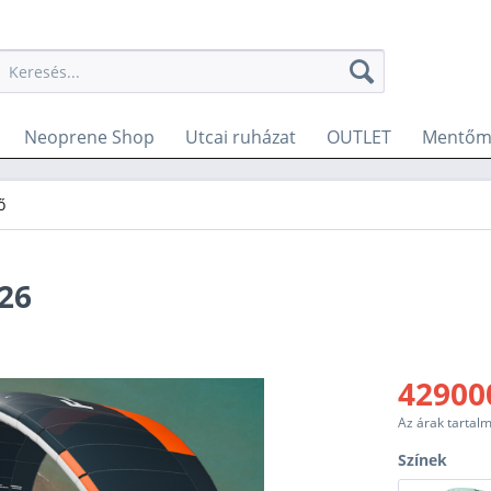
Neoprene Shop
Utcai ruházat
OUTLET
Mentőme
ő
26
429000
Az árak tartal
Színek