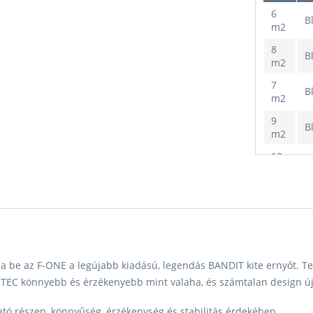
6
B
m2
8
B
m2
7
B
m2
9
B
m2
10
B
m2
11
B
m2
ja be az F-ONE a legújabb kiadású, legendás BANDIT kite ernyőt. Tel
12
B
m2
EC könnyebb és érzékenyebb mint valaha, és számtalan design újí
14
B
tó részen, könnyűség, érzékenység és stabilitás érdekében.