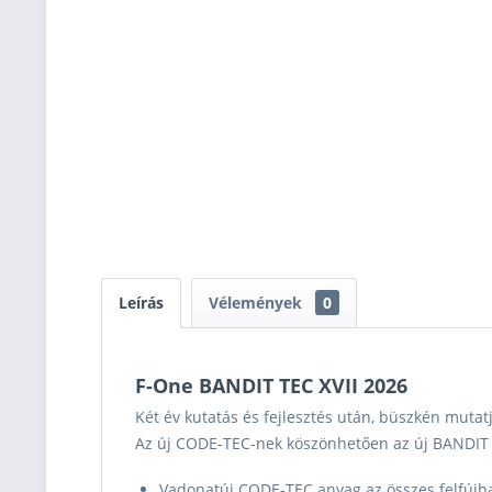
Leírás
Vélemények
0
F-One BANDIT TEC XVII 2026
Két év kutatás és fejlesztés után, büszkén mutat
Az új CODE-TEC-nek köszönhetően az új BANDIT T
Vadonatúj CODE-TEC anyag az összes felfújha