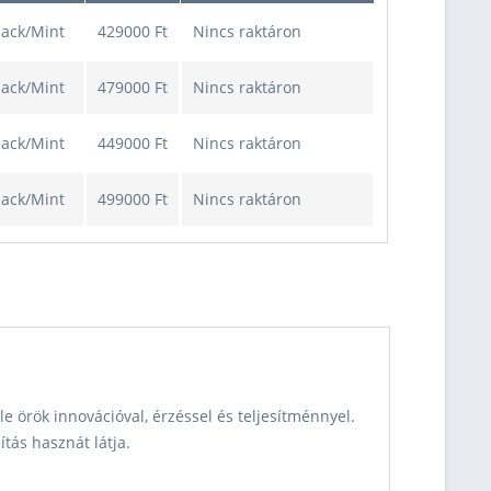
lack/Mint
429000 Ft
Nincs raktáron
lack/Mint
479000 Ft
Nincs raktáron
lack/Mint
449000 Ft
Nincs raktáron
lack/Mint
499000 Ft
Nincs raktáron
lack/Mint
519000 Ft
Nincs raktáron
Személyesen azonnal
átvehető
lack/Mint
549000 Ft
üzletünkben!
Kiszállítás esetén kb.
1-3 munkanap
e örök innovációval, érzéssel és teljesítménnyel.
lack/Mint
569000 Ft
Nincs raktáron
tás hasznát látja.
lack/Mint
599000 Ft
Nincs raktáron