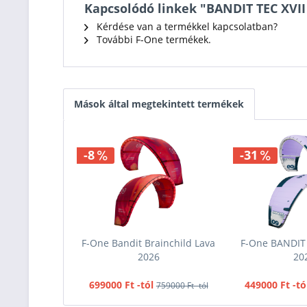
Kapcsolódó linkek "BANDIT TEC XVII
Kérdése van a termékkel kapcsolatban?
További F-One termékek.
Mások által megtekintett termékek
-8
-31
F-One Bandit Brainchild Lava
F-One BANDIT T
2026
20
699000 Ft -tól
449000 Ft -tó
759000 Ft -tól