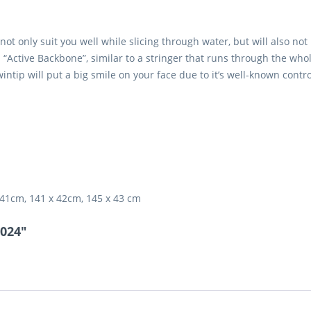
137
+
- 41
not only suit you well while slicing through water, but will also no
Active Backbone”, similar to a stringer that runs through the wh
wintip will put a big smile on your face due to it’s well-known contr
137
b
- 41
141
 41cm, 141 x 42cm, 145 x 43 cm
+
- 42
024"
141
+
- 42
141
+
- 42
141
b