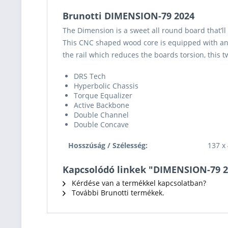
Brunotti DIMENSION-79 2024
The Dimension is a sweet all round board that’ll 
This CNC shaped wood core is equipped with an “
the rail which reduces the boards torsion, this t
DRS Tech
Hyperbolic Chassis
Torque Equalizer
Active Backbone
Double Channel
Double Concave
Hosszúság / Szélesség:
137 x
Kapcsolódó linkek "DIMENSION-79 2
Kérdése van a termékkel kapcsolatban?
További Brunotti termékek.