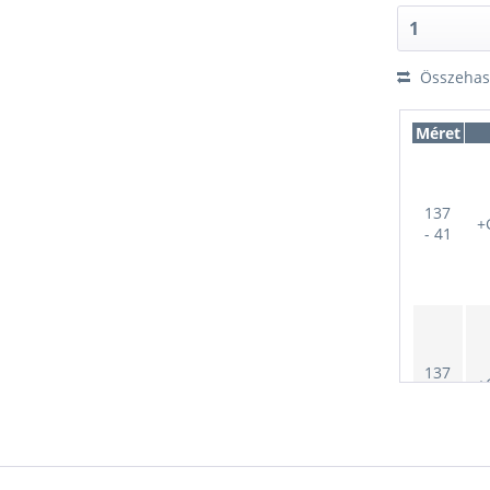
Összehaso
Méret
137
+
- 41
137
+
- 41