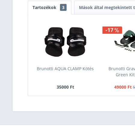
Tartozékok
3
Mások által megtekintett
-17
Brunotti AQUA CLAMP Kötés
Brunotti Grav
Green Kit
35000 Ft
49000 Ft
5