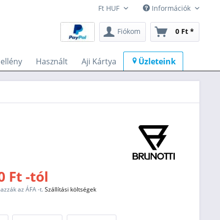
Információk
Fiókom
0 Ft *
llény
Használt
Aji Kártya
Üzleteink
 Ft -tól
mazzák az ÁFA -t.
Szállítási költségek