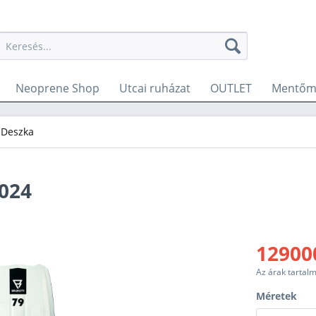
Neoprene Shop
Utcai ruházat
OUTLET
Mentőme
 Deszka
024
129000
Az árak tartal
Méretek