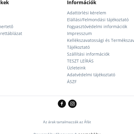
nkek
Információk
Adattörlési kérelem
Elállási/Felmondási tájékoztató
145
b
ertető
Fogyasztóvédelmi információk
- 43
ettáblázat
Impresszum
Kellékszavatossági és Terméksza
Tájékoztató
Szállítási információk
TESZT LEÍRÁS
Üzleteink
Adatvédelmi tájékoztató
ÁSZF
Az árak tartalmazzák az Áfát