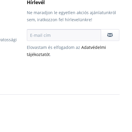
Hírlevél
Személyesen
Ne maradjon le egyetlen akciós ajánlatunkról
azonnal
sem, iratkozzon fel hírlevelünkre!
átvehető
oard only
129000 Ft
üzletünkben!
Kiszállítás
esetén kb. 1-
vatossági
3 munkanap
Elovastam és elfogadom az
Adatvédelmi
tájékoztatót
.