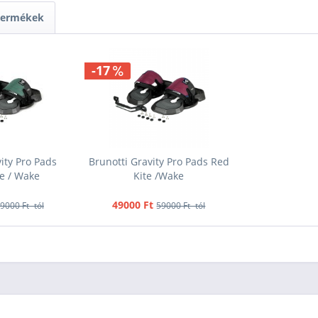
- 42
 termékek
145
-17
+
- 43
ity Pro Pads
Brunotti Gravity Pro Pads Red
145
+
e / Wake
Kite /Wake
- 43
49000 Ft
9000 Ft -tól
59000 Ft -tól
145
+
- 43