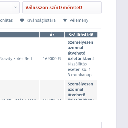
Válasszon színt/méretet!
nlítás
Kívánságlistára
Vélemény
Ár
Szállítási idő
Személyesen
azonnal
átvehető
Gravity kötés Red
169000 Ft
üzletünkben!
Kiszállítás
esetén kb. 1-
3 munkanap
Személyesen
azonnal
átvehető
Gravity kötés Green
169000 Ft
üzletünkben!
Kiszállítás
esetén kb. 1-
3 munkanap
Személyesen