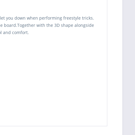
azonnal
átvehető
Aquaclamp kötés
149000 Ft
üzletünkben!
t let you down when performing freestyle tricks.
Kiszállítás
ole board.Together with the 3D shape alongside
esetén kb. 1-
3 munkanap
ol and comfort.
Személyesen
azonnal
átvehető
oard only
129000 Ft
üzletünkben!
Kiszállítás
esetén kb. 1-
3 munkanap
Beszállítás
Gravity kötés Red
169000 Ft
alatt
Beszállítás
Gravity kötés Green
169000 Ft
alatt
Beszállítás
Aquaclamp kötés
149000 Ft
alatt
Beszállítás
oard only
129000 Ft