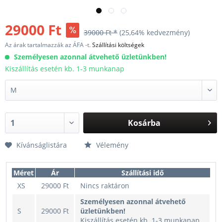
29000 Ft
39000 Ft *
(25,64% kedvezmény)
Az árak tartalmazzák az ÁFA -t.
Szállítási költségek
Személyesen azonnal átvehető üzletünkben!
Kiszállítás esetén kb. 1-3 munkanap
Kosárba
Kívánságlistára
Vélemény
Méret
Ár
Szállítási idő
XS
29000 Ft
Nincs raktáron
Személyesen azonnal átvehető
S
29000 Ft
üzletünkben!
Kiszállítás esetén kb. 1-3 munkanap