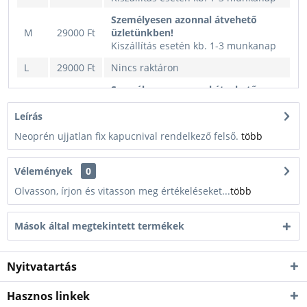
Személyesen azonnal átvehető
M
29000 Ft
üzletünkben!
Kiszállítás esetén kb. 1-3 munkanap
L
29000 Ft
Nincs raktáron
Személyesen azonnal átvehető
XL
29000 Ft
üzletünkben!
Kiszállítás esetén kb. 1-3 munkanap
Leírás
Neoprén ujjatlan fix kapucnival rendelkező felső.
több
Személyesen azonnal átvehető
XXL
29000 Ft
üzletünkben!
Kiszállítás esetén kb. 1-3 munkanap
Vélemények
0
Olvasson, írjon és vitasson meg értékeléseket...
több
Mások által megtekintett termékek
Nyitvatartás
Hasznos linkek