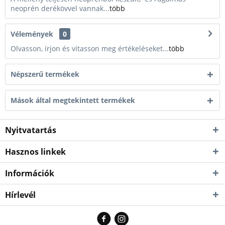
Személyesen azonnal
neoprén derékövvel vannak...
több
átvehető üzletünkben!
XL
Black/Grey
29000 Ft
Kiszállítás esetén kb. 1-
3 munkanap
Vélemények
0
XXL
Black
29000 Ft
Nincs raktáron
Olvasson, írjon és vitasson meg értékeléseket...
több
XXL
Black/Grey
29000 Ft
Nincs raktáron
Népszerű termékek
Mások által megtekintett termékek
Nyitvatartás
Hasznos linkek
Információk
Hírlevél