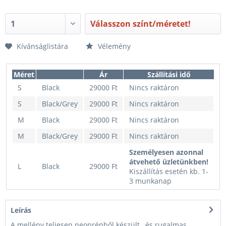
Válasszon színt/méretet!
Kívánságlistára
Vélemény
Méret
Ár
Szállítási idő
S
Black
29000 Ft
Nincs raktáron
S
Black/Grey
29000 Ft
Nincs raktáron
M
Black
29000 Ft
Nincs raktáron
M
Black/Grey
29000 Ft
Nincs raktáron
Személyesen azonnal
átvehető üzletünkben!
L
Black
29000 Ft
Kiszállítás esetén kb. 1-
3 munkanap
L
Black/Grey
29000 Ft
Nincs raktáron
Leírás
XL
Black
29000 Ft
Nincs raktáron
A mellény teljesen neoprénből készült, és rugalmas