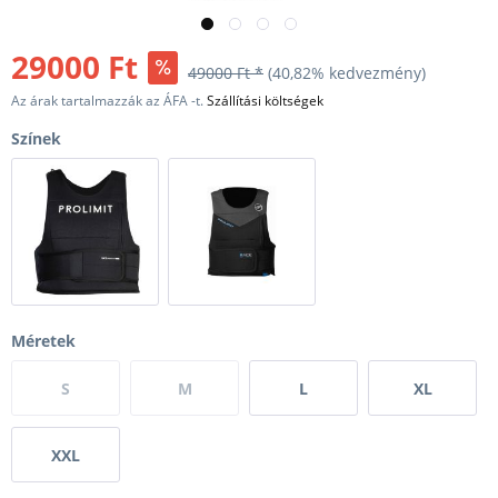
29000 Ft
49000 Ft *
(40,82% kedvezmény)
Az árak tartalmazzák az ÁFA -t.
Szállítási költségek
Színek
Méretek
S
M
L
XL
XXL