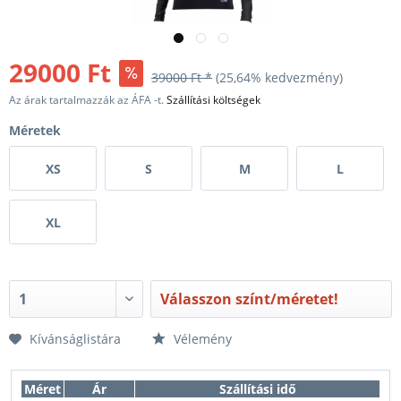
29000 Ft
39000 Ft *
(25,64% kedvezmény)
Az árak tartalmazzák az ÁFA -t.
Szállítási költségek
Méretek
XS
S
M
L
XL
Válasszon színt/méretet!
Kívánságlistára
Vélemény
Méret
Ár
Szállítási idő