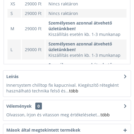
XS
29000 Ft
Nincs raktáron
S
29000 Ft
Nincs raktáron
Személyesen azonnal átvehető
M
29000 Ft
üzletünkben!
Kiszállítás esetén kb. 1-3 munkanap
Személyesen azonnal átvehető
L
29000 Ft
üzletünkben!
Kiszállítás esetén kb. 1-3 munkanap
Személyesen azonnal átvehető
XL
29000 Ft
üzletünkben!
Kiszállítás esetén kb. 1-3 munkanap
Leírás
Innersystem chilltop fix kapucnival. Kiegészítő rétegként
használható technika felső és...
több
Vélemények
0
Olvasson, írjon és vitasson meg értékeléseket...
több
Mások által megtekintett termékek