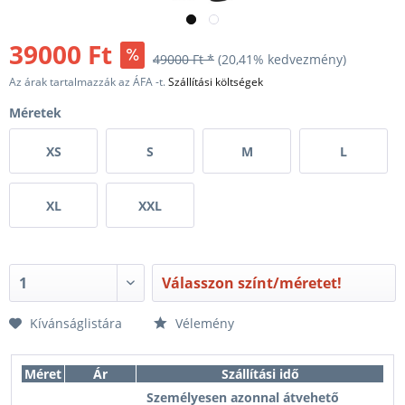
39000 Ft
49000 Ft *
(20,41% kedvezmény)
Az árak tartalmazzák az ÁFA -t.
Szállítási költségek
Méretek
XS
S
M
L
XL
XXL
Válasszon színt/méretet!
Kívánságlistára
Vélemény
Méret
Ár
Szállítási idő
Személyesen azonnal átvehető