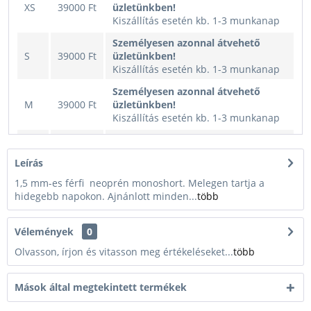
XS
39000 Ft
üzletünkben!
Kiszállítás esetén kb. 1-3 munkanap
Személyesen azonnal átvehető
S
39000 Ft
üzletünkben!
Kiszállítás esetén kb. 1-3 munkanap
Személyesen azonnal átvehető
M
39000 Ft
üzletünkben!
Kiszállítás esetén kb. 1-3 munkanap
Személyesen azonnal átvehető
L
39000 Ft
üzletünkben!
Leírás
Kiszállítás esetén kb. 1-3 munkanap
1,5 mm-es férfi neoprén monoshort. Melegen tartja a
Személyesen azonnal átvehető
hidegebb napokon. Ajnánlott minden...
több
XL
39000 Ft
üzletünkben!
Kiszállítás esetén kb. 1-3 munkanap
Vélemények
0
Személyesen azonnal átvehető
XXL
39000 Ft
üzletünkben!
Olvasson, írjon és vitasson meg értékeléseket...
több
Kiszállítás esetén kb. 1-3 munkanap
Mások által megtekintett termékek