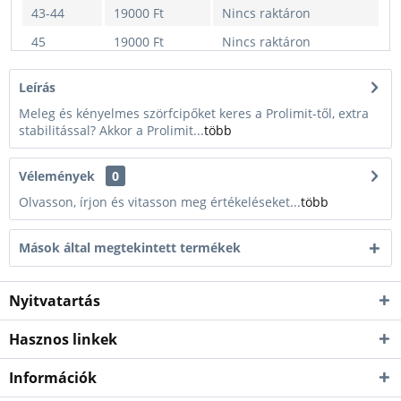
43-44
19000 Ft
Nincs raktáron
45
19000 Ft
Nincs raktáron
46-47
19000 Ft
Nincs raktáron
Leírás
Meleg és kényelmes szörfcipőket keres a Prolimit-től, extra
stabilitással? Akkor a Prolimit...
több
Vélemények
0
Olvasson, írjon és vitasson meg értékeléseket...
több
Mások által megtekintett termékek
Nyitvatartás
Hasznos linkek
Információk