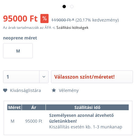
95000 Ft
119000 Ft *
(20,17% kedvezmény)
Az árak tartalmazzák az ÁFA -t.
Szállítási költségek
neoprene méret
M
Válasszon színt/méretet!
Kívánságlistára
Vélemény
Méret
Ár
Szállítási idő
Személyesen azonnal átvehető
M
95000 Ft
üzletünkben!
Kiszállítás esetén kb. 1-3 munkanap