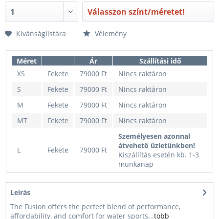
Válasszon színt/méretet!
Kívánságlistára
Vélemény
Méret
Ár
Szállítási idő
XS
Fekete
79000 Ft
Nincs raktáron
S
Fekete
79000 Ft
Nincs raktáron
M
Fekete
79000 Ft
Nincs raktáron
MT
Fekete
79000 Ft
Nincs raktáron
Személyesen azonnal
átvehető üzletünkben!
L
Fekete
79000 Ft
Kiszállítás esetén kb. 1-3
munkanap
LT
Fekete
79000 Ft
Nincs raktáron
Leírás
Személyesen azonnal
átvehető üzletünkben!
The Fusion offers the perfect blend of performance,
XL
Fekete
79000 Ft
Kiszállítás esetén kb. 1-3
affordability, and comfort for water sports...
több