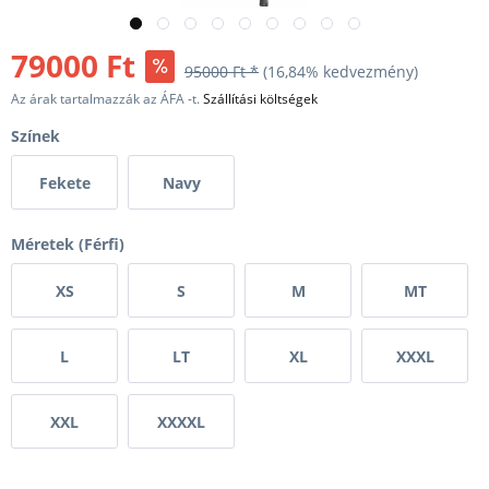
79000 Ft
95000 Ft *
(16,84% kedvezmény)
Az árak tartalmazzák az ÁFA -t.
Szállítási költségek
Színek
Fekete
Navy
Méretek (Férfi)
XS
S
M
MT
L
LT
XL
XXXL
XXL
XXXXL