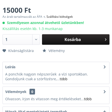
15000 Ft
Az árak tartalmazzák az ÁFA -t.
Szállítási költségek
Személyesen azonnal átvehető üzletünkben!
Kiszállítás esetén kb. 1-3 munkanap
Kosárba
Kívánságlistára
Vélemény
Leírás
A ponchók nagyon népszerűek a vízi sportokban.
Gondoljunk csak a szörfözésre,...
több
Vélemények
0
Olvasson, írjon és vitasson meg értékeléseket...
több
Mások által megtekintett termékek