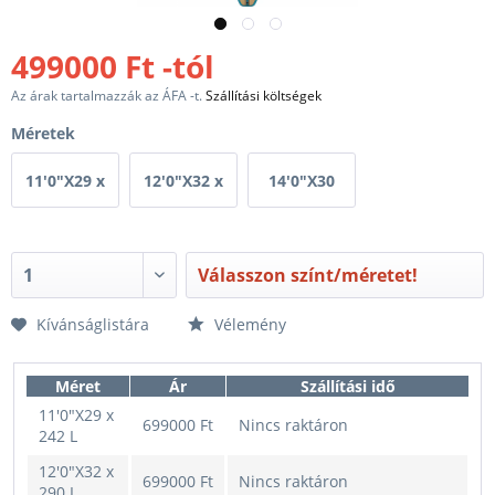
499000 Ft -tól
Az árak tartalmazzák az ÁFA -t.
Szállítási költségek
Méretek
11'0"X29 x
12'0"X32 x
14'0"X30
242 L
290 L
320 L
Válasszon színt/méretet!
Kívánságlistára
Vélemény
Méret
Ár
Szállítási idő
11'0"X29 x
699000 Ft
Nincs raktáron
242 L
12'0"X32 x
699000 Ft
Nincs raktáron
290 L