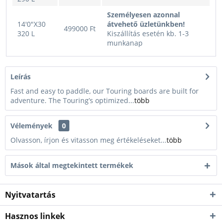
Személyesen azonnal
14'0"X30
átvehető üzletünkben!
499000 Ft
320 L
Kiszállítás esetén kb. 1-3
munkanap
Leírás
Fast and easy to paddle, our Touring boards are built for
adventure. The Touring’s optimized...
több
Vélemények
0
Olvasson, írjon és vitasson meg értékeléseket...
több
Mások által megtekintett termékek
Nyitvatartás
Hasznos linkek