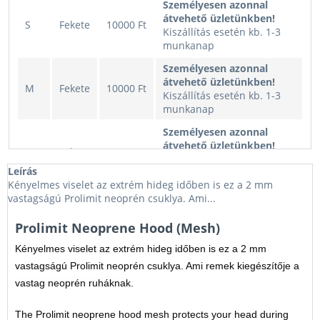
Személyesen azonnal
átvehető üzletünkben!
S
Fekete
10000 Ft
Kiszállítás esetén kb. 1-3
munkanap
Személyesen azonnal
átvehető üzletünkben!
M
Fekete
10000 Ft
Kiszállítás esetén kb. 1-3
munkanap
Személyesen azonnal
átvehető üzletünkben!
L
Fekete
10000 Ft
Kiszállítás esetén kb. 1-3
Leírás
munkanap
Kényelmes viselet az extrém hideg időben is ez a 2 mm
Személyesen azonnal
vastagságú Prolimit neoprén csuklya. Ami...
átvehető üzletünkben!
XL
Fekete
10000 Ft
Kiszállítás esetén kb. 1-3
Prolimit Neoprene Hood (Mesh)
munkanap
Kényelmes viselet az extrém hideg időben is ez a 2 mm
vastagságú Prolimit neoprén csuklya. Ami remek kiegészítője a
vastag neoprén ruháknak.
The Prolimit neoprene hood mesh protects your head during