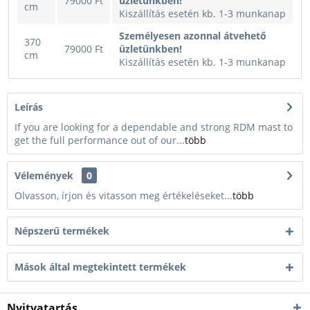
79000 Ft
üzletünkben!
cm
Kiszállítás esetén kb. 1-3 munkanap
Személyesen azonnal átvehető
370
79000 Ft
üzletünkben!
cm
Kiszállítás esetén kb. 1-3 munkanap
Leírás
If you are looking for a dependable and strong RDM mast to
get the full performance out of our...
több
Vélemények
0
Olvasson, írjon és vitasson meg értékeléseket...
több
Népszerű termékek
Mások által megtekintett termékek
Nyitvatartás