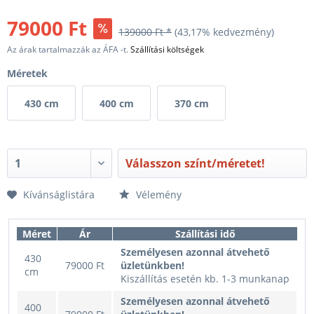
79000 Ft
139000 Ft *
(43,17% kedvezmény)
Az árak tartalmazzák az ÁFA -t.
Szállítási költségek
Méretek
430 cm
400 cm
370 cm
Válasszon színt/méretet!
Kívánságlistára
Vélemény
Méret
Ár
Szállítási idő
Személyesen azonnal átvehető
430
79000 Ft
üzletünkben!
cm
Kiszállítás esetén kb. 1-3 munkanap
Személyesen azonnal átvehető
400