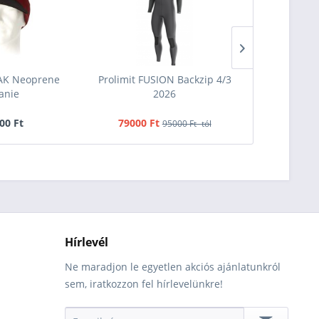
EAK Neoprene
Prolimit FUSION Backzip 4/3
Naish Long 
anie
2026
00 Ft
79000 Ft
19
95000 Ft -tól
Hírlevél
Ne maradjon le egyetlen akciós ajánlatunkról
sem, iratkozzon fel hírlevelünkre!