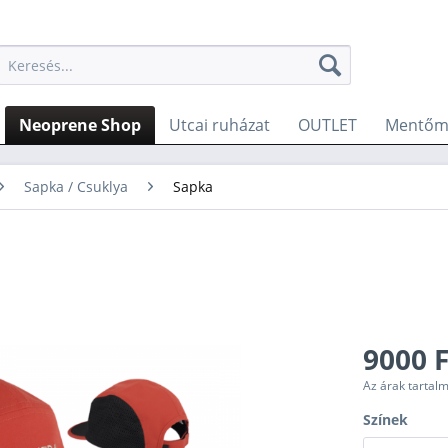
Neoprene Shop
Utcai ruházat
OUTLET
Mentőme
Sapka / Csuklya
Sapka
9000 F
Az árak tartal
Színek