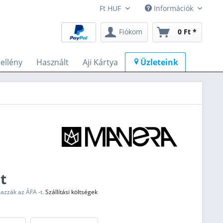
Információk
Fiókom
0 Ft *
llény
Használt
Aji Kártya
Üzleteink
t
mazzák az ÁFA -t.
Szállítási költségek