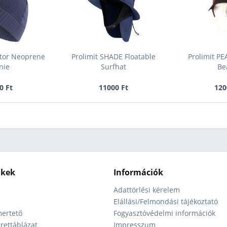
ator Neoprene
Prolimit SHADE Floatable
Prolimit P
nie
Surfhat
Be
0 Ft
11000 Ft
120
nkek
Információk
Adattörlési kérelem
Elállási/Felmondási tájékoztató
ertető
Fogyasztóvédelmi információk
ettáblázat
Impresszum