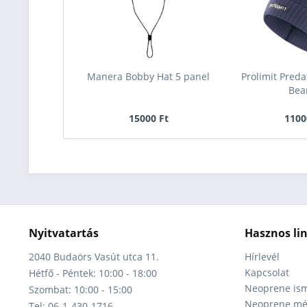
Manera Bobby Hat 5 panel
Prolimit Pred
Bea
15000 Ft
1100
Nyitvatartás
Hasznos li
2040 Budaörs Vasút utca 11.
Hírlevél
Kapcsolat
Hétfő - Péntek: 10:00 - 18:00
Neoprene ism
Szombat: 10:00 - 15:00
Neoprene mér
Tel: 06-1-430-1716