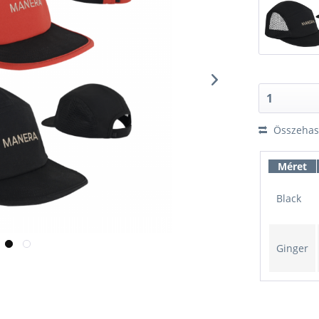
Összehaso
Méret
Black
Ginger