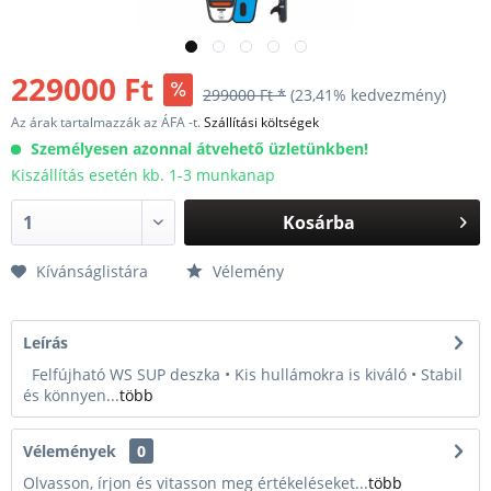
229000 Ft
299000 Ft *
(23,41% kedvezmény)
Az árak tartalmazzák az ÁFA -t.
Szállítási költségek
Személyesen azonnal átvehető üzletünkben!
Kiszállítás esetén kb. 1-3 munkanap
Kosárba
Kívánságlistára
Vélemény
Leírás
Felfújható WS SUP deszka • Kis hullámokra is kiváló • Stabil
és könnyen...
több
Vélemények
0
Olvasson, írjon és vitasson meg értékeléseket...
több