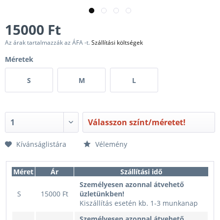
15000 Ft
Az árak tartalmazzák az ÁFA -t.
Szállítási költségek
Méretek
S
M
L
Válasszon színt/méretet!
Kívánságlistára
Vélemény
Méret
Ár
Szállítási idő
Személyesen azonnal átvehető
S
15000 Ft
üzletünkben!
Kiszállítás esetén kb. 1-3 munkanap
Személyesen azonnal átvehető