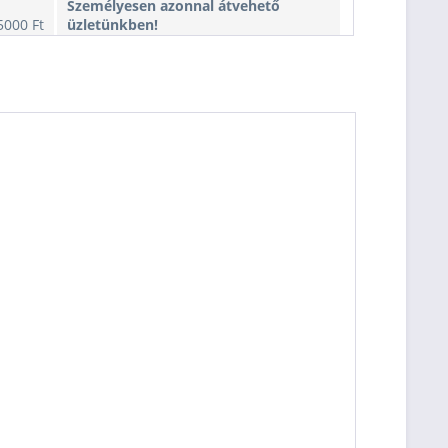
Személyesen azonnal átvehető
5000 Ft
üzletünkben!
Kiszállítás esetén kb. 1-3 munkanap
Személyesen azonnal átvehető
5000 Ft
üzletünkben!
Kiszállítás esetén kb. 1-3 munkanap