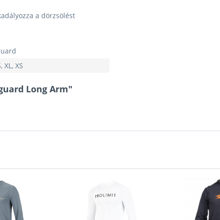
adályozza a dörzsölést
guard
S, XL, XS
hguard Long Arm"