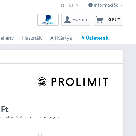
Információk
Fiókom
0 Ft *
llény
Használt
Aji Kártya
Üzleteink
 Ft
mazzák az ÁFA -t.
Szállítási költségek