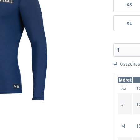
XS
XL
Összehaso
Méret
XS
1
S
1
M
1