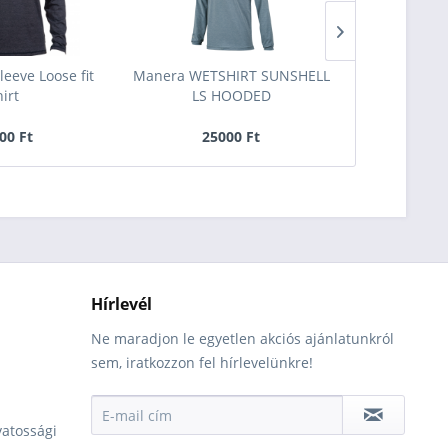
leeve Loose fit
Manera WETSHIRT SUNSHELL
Manera T-shi
hirt
LS HOODED
00 Ft
25000 Ft
12
Hírlevél
Ne maradjon le egyetlen akciós ajánlatunkról
sem, iratkozzon fel hírlevelünkre!
vatossági