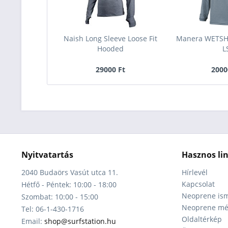
Naish Long Sleeve Loose Fit
Manera WETSH
Hooded
L
29000 Ft
2000
Nyitvatartás
Hasznos li
2040 Budaörs Vasút utca 11.
Hírlevél
Kapcsolat
Hétfő - Péntek: 10:00 - 18:00
Neoprene ism
Szombat: 10:00 - 15:00
Neoprene mér
Tel: 06-1-430-1716
Oldaltérkép
Email:
shop@surfstation.hu