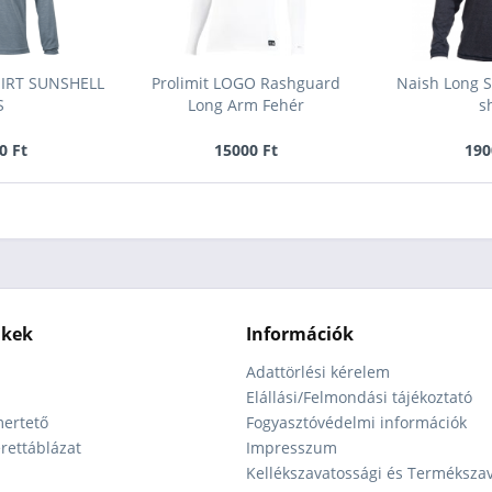
IRT SUNSHELL
Prolimit LOGO Rashguard
Naish Long S
S
Long Arm Fehér
s
0 Ft
15000 Ft
190
nkek
Információk
Adattörlési kérelem
Elállási/Felmondási tájékoztató
ertető
Fogyasztóvédelmi információk
ettáblázat
Impresszum
Kellékszavatossági és Terméksza