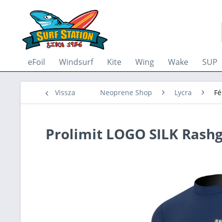
eFoil
Windsurf
Kite
Wing
Wake
SUP
Vissza
Neoprene Shop
Lycra
Fé
Prolimit LOGO SILK Rash