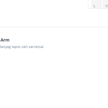
L
1
XL
1
g Arm
anyag lapos zárt varrással.