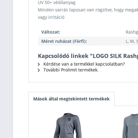
UV 50+ védőanyag
Minden varrás laposan van rögzítve, hogy megak
vagy irritáció
Változat:
Rash
Méret ruházat (Férfi):
L, M, 
Kapcsolódó linkek "LOGO SILK Ras
Kérdése van a termékkel kapcsolatban?
További Prolimit termékek.
Mások által megtekintett termékek