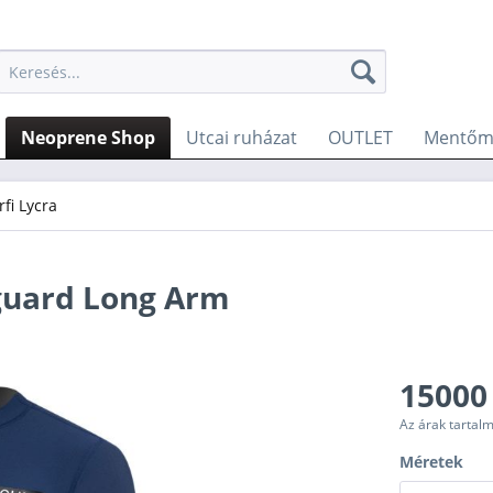
Neoprene Shop
Utcai ruházat
OUTLET
Mentőme
rfi Lycra
guard Long Arm
15000
Az árak tartal
Méretek